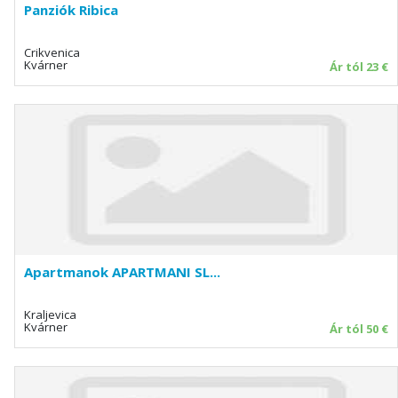
Panziók Ribica
Crikvenica
Kvárner
Ár tól 23 €
Apartmanok APARTMANI SL...
Kraljevica
Kvárner
Ár tól 50 €