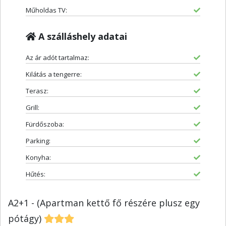
Műholdas TV:
A szálláshely adatai
Az ár adót tartalmaz:
Kilátás a tengerre:
Terasz:
Grill:
Fürdőszoba:
Parking:
Konyha:
Hűtés:
A2+1 - (Apartman kettő fő részére plusz egy
pótágy)