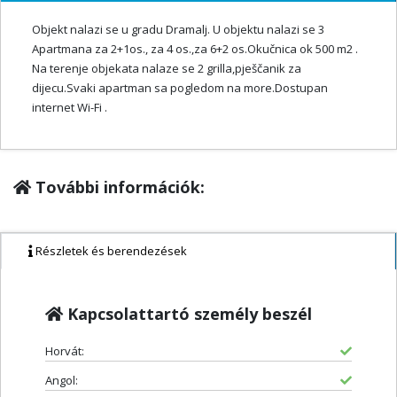
Objekt nalazi se u gradu Dramalj. U objektu nalazi se 3
Apartmana za 2+1os., za 4 os.,za 6+2 os.Okučnica ok 500 m2 .
Na terenje objekata nalaze se 2 grilla,pješčanik za
dijecu.Svaki apartman sa pogledom na more.Dostupan
internet Wi-Fi .
További információk:
Részletek és berendezések
Kapcsolattartó személy beszél
Horvát:
Angol: