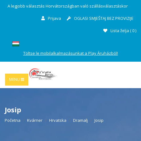
A legjobb választás Horvátországban való szállásválasztáskor
Prijava
OGLASI SMJEŠTAJ BEZ PROVIZIJE
Lista želja (
0
)
Töltse le mobilalkalmazásunkat a Play Áruházból!
MENU
Josip
Početna
Kvárner
Hrvatska
Dramalj
Josip