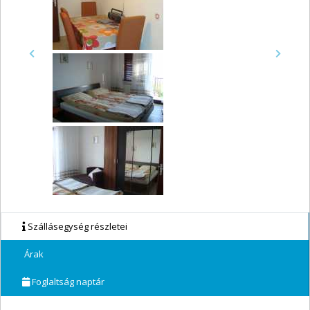
Previous
Next
Szállásegység részletei
Árak
Foglaltság naptár