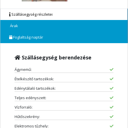
Szállásegység részletei
Árak
Foglaltság naptár
Szállásegység berendezése
Ágynemű:
Ételkészítő tartozékok:
Edénytálaló tartozékok:
Teljes edényszett:
Vízforraló:
Hűtőszekrény:
Elektromos tűzhely: