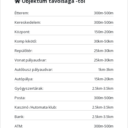
Objektum távolsága -tól
Étterem:
300m-500m
Kereskedelem:
300m-500m
Központ:
150m-200m
Komp kikötő:
30km-50km
Repülőtér:
25km-30km
Vonat pályaudvar:
25km-30km
Autóbusz pályaudvar:
1km-3km
Autópálya:
15km-20km
Gyógyszertárak:
2.5km-3.5km
Posta:
300m-500m
Kaszinó /Automata klub:
2.5km-3.5km
Bank:
2.5km-3.5km
ATM:
300m-500m