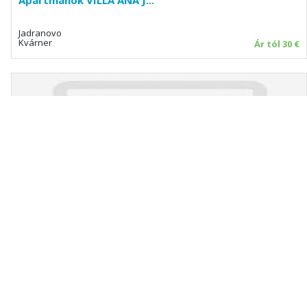
Apartmanok VILLA ANA J...
Jadranovo
Kvárner
Ár tól 30 €
Apartmanok Sobe
Opatija
Kvárner
Ár kérésre