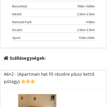
Benzinkút:
700m-1000m
Kikötő:
2.5km-3.5km
Nemzeti Park:
+50km
Diszkó:
2.5km-3.5km
Sport:
150m-200m
Szállásegységek:
A6+2 - (Apartman hat fő részére plusz kettő
pótágy)