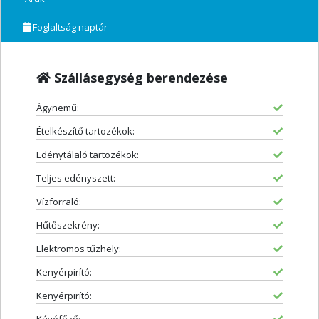
Foglaltság naptár
Szállásegység berendezése
Ágynemű:
Ételkészítő tartozékok:
Edénytálaló tartozékok:
Teljes edényszett:
Vízforraló:
Hűtőszekrény:
Elektromos tűzhely:
Kenyérpirító:
Kenyérpirító: