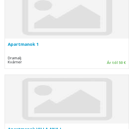
Apartmanok 1
Dramalj
Kvárner
Ár tól 50 €