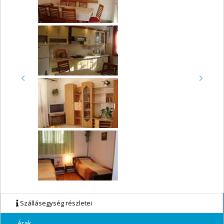
Previous
Next
Szállásegység részletei
Árak