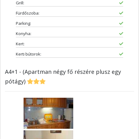
Grill:
Fürdőszoba:
Parking:
Konyha:
Kert:
Kerti bútorok:
A4+1 - (Apartman négy fő részére plusz egy
pótágy)