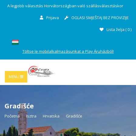
A legjobb választás Horvátországban való szállásválasztáskor
Prijava
OGLASI SMJEŠTAJ BEZ PROVIZIJE
Lista želja (
0
)
Töltse le mobilalkalmazásunkat a Play Áruházból!
MENU
Gradišće
Početna
Isztra
Hrvatska
Gradišće