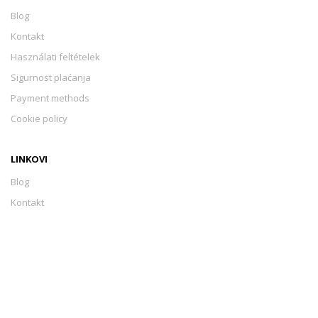
Blog
Kontakt
Használati feltételek
Sigurnost plaćanja
Payment methods
Cookie policy
LINKOVI
Blog
Kontakt
Használati feltételek
Sigurnost plaćanja
Payment methods
Cookie policy