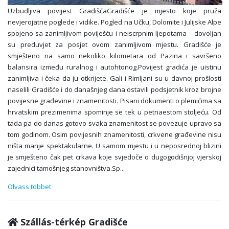
Uzbudljiva povijest GradišćaGradišće je mjesto koje pruža
nevjerojatne poglede i vidike. Pogled na Učku, Dolomite i Julijske Alpe
spojeno sa zanimljivom poviješću i neiscrpnim ljepotama – dovoljan
su preduvjet za posjet ovom zanimljivom mjestu. Gradišće je
smješteno na samo nekoliko kilometara od Pazina i savršeno
balansira između ruralnog i autohtonog.Povijest gradića je uistinu
zanimljiva i čeka da ju otkrijete. Gali i Rimljani su u davnoj prošlosti
naselili Gradišće i do današnjeg dana ostavili podsjetnik kroz brojne
povijesne građevine i znamenitosti. Pisani dokumenti o plemićima sa
hrvatskim prezimenima spominje se tek u petnaestom stoljeću. Od
tada pa do danas gotovo svaka znamenitost se povezuje upravo sa
tom godinom. Osim povijesnih znamenitosti, crkvene građevine nisu
ništa manje spektakularne. U samom mjestu i u neposrednoj blizini
je smješteno čak pet crkava koje svjedoče o dugogodišnjoj vjerskoj
zajednici tamošnjeg stanovništva.Sp
...
Olvass többet
Szállás-térkép Gradišće