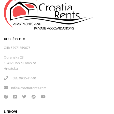
KLEPIĆ D.O.O.
OIB: 57971859676
Odranska 23
10412 Donja Lomnica
Hrvatska
+385 99 3544440
info@croatiarents.com
LINKOVI