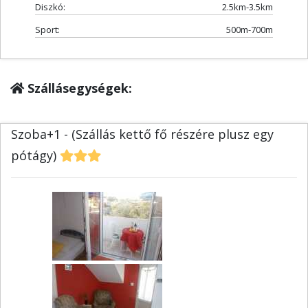
Diszkó:
2.5km-3.5km
Sport:
500m-700m
Szállásegységek:
Szoba+1 - (Szállás kettő fő részére plusz egy
pótágy)