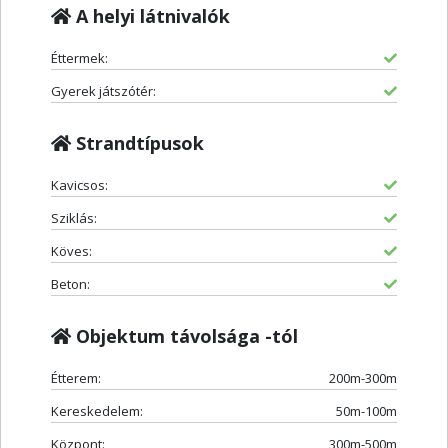
A helyi látnivalók
Éttermek:
Gyerek játszótér:
Strandtípusok
Kavicsos:
Sziklás:
Köves:
Beton:
Objektum távolsága -tól
Étterem:
200m-300m
Kereskedelem:
50m-100m
Központ:
300m-500m