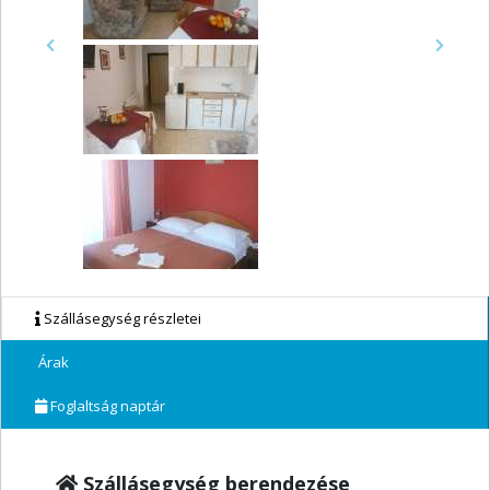
Previous
Next
Szállásegység részletei
Árak
Foglaltság naptár
Szállásegység berendezése