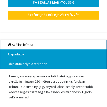
 SZÁLLAS MÁR -TÓL 
30 €
ÉRTÉKELJE ÉS KÜLDJE VÉLEMÉNYÉT
Szállás leírása
Alapadatok
Objektum helye a térképen
A menyasszony apartmanok találhatók egy csendes
okruželju mintegy 250 méterre a beach.In kis faluban
Tribunju.Gostima nyújt gyönyörű lakás, amely szerint több
kedvesség és tisztaság a lakásban, és mi ponosni.Ugodni
velünk marad.