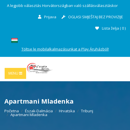
A legjobb választás Horvátországban való szállásválasztáskor
Prijava
OGLASI SMJEŠTAJ BEZ PROVIZIJE
Lista želja (
0
)
Töltse le mobilalkalmazásunkat a Play Áruházból!
MENU
Apartmani Mladenka
Početna
Észak-Dalmácia
Hrvatska
Tribunj
Apartmani Mladenka