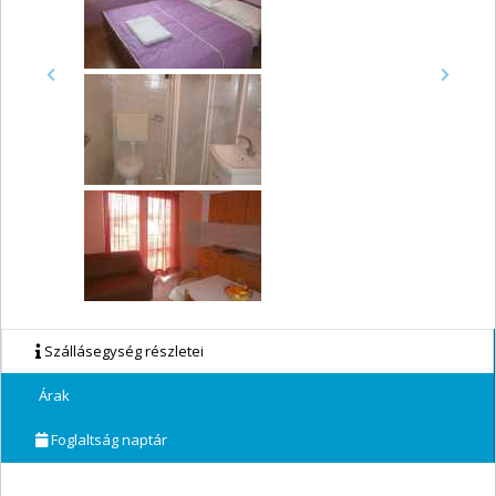
Previous
Next
Szállásegység részletei
Árak
Foglaltság naptár