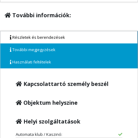
További információk:
Részletek és berendezések
További megjegyzések
Használati feltételek
Kapcsolattartó személy beszél
Objektum helyszine
Helyi szolgáltatások
Automata klub / Kaszinó: