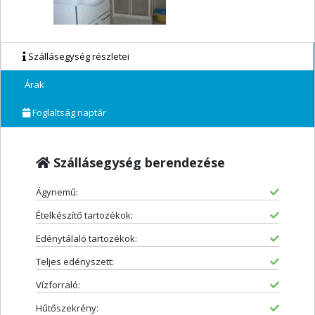
Szállásegység részletei
Árak
Foglaltság naptár
Szállásegység berendezése
Ágynemű:
Ételkészítő tartozékok:
Edénytálaló tartozékok:
Teljes edényszett:
Vízforraló:
Hűtőszekrény: