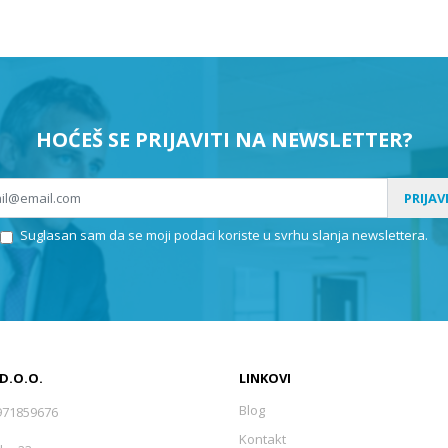
HOĆEŠ SE PRIJAVITI NA NEWSLETTER?
PRIJAV
Suglasan sam da se moji podaci koriste u svrhu slanja newslettera.
 D.O.O.
LINKOVI
Blog
971859676
Kontakt