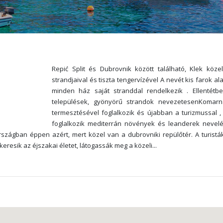
Repić Split és Dubrovnik között található, Klek kö
strandjaival és tiszta tengervízével A nevét kis farok al
minden ház saját stranddal rendelkezik . Ellentétb
települések, gyönyörű strandok nevezetesenKomarn
termesztésével foglalkozik és újabban a turizmussal
foglalkozik mediterrán növények és leanderek nevelésé
országban éppen azért, mert közel van a dubrovniki repülőtér. A turis
k keresik az éjszakai életet, látogassák meg a közeli
...