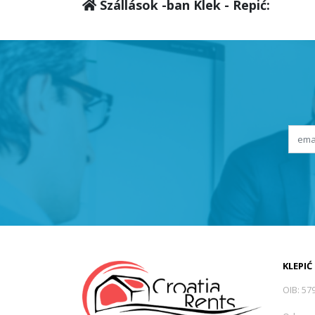
Szállások -ban Klek - Repić:
KLEPIĆ
OIB: 57