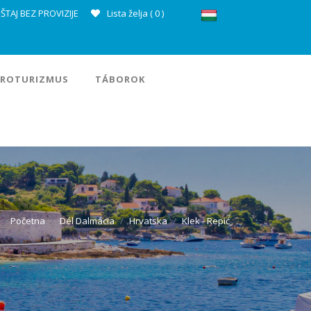
ŠTAJ BEZ PROVIZIJE
Lista želja (
0
)
ROTURIZMUS
TÁBOROK
Početna
Dél Dalmácia
Hrvatska
Klek - Repić