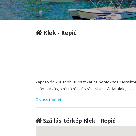
Klek - Repić
kapcsolódik a többi turisztikai célpontokhoz Horvát
csónakázás, szörfözés , úszás , vízisí . A fiatalok , aki
Olvass többet
Szállás-térkép Klek - Repić