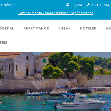
lasztáskor
Prijava
OGLASI SMJE
Töltse le mobilalkalmazásunkat a Play Áruházból!
ŐOLDAL
APARTMANOK
VILLÁK
HOTELEK
AG
TERI