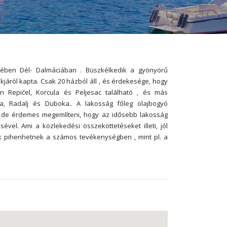
zelében Dél- Dalmáciában . Büszkélkedik a gyönyörű
akjáról kapta. Csak 20 házból áll , és érdekesége, hogy
en Repićel, Korcula és Peljesac található , és más
a, Radalj és Duboka.. A lakosság főleg olajbogyó
 , de érdemes megemlíteni, hogy az idősebb lakosság
vel. Ami a közlekedési összeköttetéseket illeti, jól
ták pihenhetnek a számos tevékenységben , mint pl. a