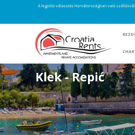
A legjobb választás Horvátországban való szállásvá
KEZD
CHAR
Klek - Repić