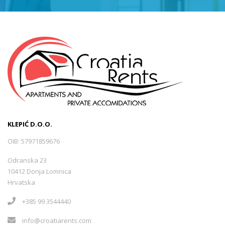
KLEPIĆ D.O.O.
OIB: 57971859676
Odranska 23
10412 Donja Lomnica
Hrvatska
+385 99 3544440
info@croatiarents.com