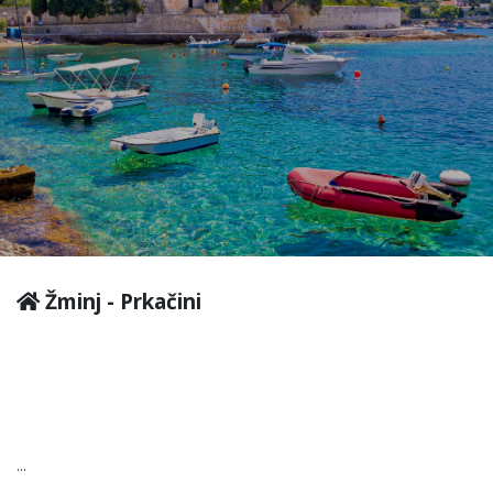
Žminj - Prkačini
...