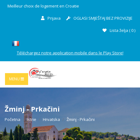
Meilleur choix de logement en Croatie
Prijava
OGLASI SMJEŠTAJ BEZ PROVIZIJE
Lista želja (
0
)
Téléchargez notre application mobile dans le Play Store!
MENU
Žminj - Prkačini
Početna
Istrie
Hrvatska
Žminj - Prkačini