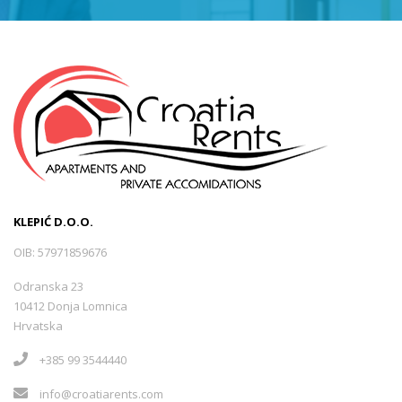
KLEPIĆ D.O.O.
OIB: 57971859676
Odranska 23
10412 Donja Lomnica
Hrvatska
+385 99 3544440
info@croatiarents.com