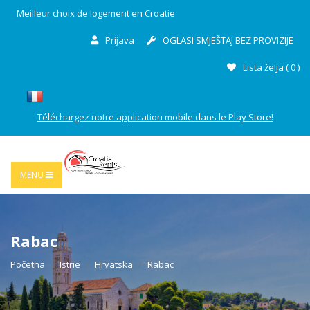
Meilleur choix de logement en Croatie
Prijava
OGLASI SMJEŠTAJ BEZ PROVIZIJE
Lista želja (
0
)
Téléchargez notre application mobile dans le Play Store!
MENU
Rabac
Početna
Istrie
Hrvatska
Rabac