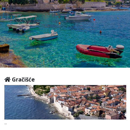
Gračišće
...