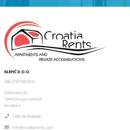
KLEPIĆ D.O.O.
OIB: 57971859676
Odranska 23
10412 Donja Lomnica
Hrvatska
+385 99 3544440
info@croatiarents.com