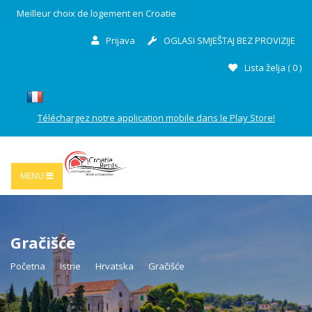
Meilleur choix de logement en Croatie
Prijava
OGLASI SMJEŠTAJ BEZ PROVIZIJE
Lista želja (
0
)
Téléchargez notre application mobile dans le Play Store!
MENU
Gračišće
Početna
Istrie
Hrvatska
Gračišće