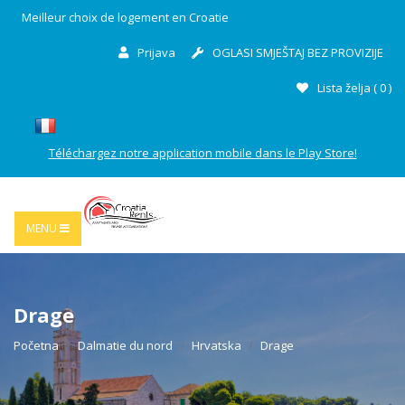
Meilleur choix de logement en Croatie
Prijava
OGLASI SMJEŠTAJ BEZ PROVIZIJE
Lista želja (
0
)
Téléchargez notre application mobile dans le Play Store!
MENU
Drage
Početna
Dalmatie du nord
Hrvatska
Drage