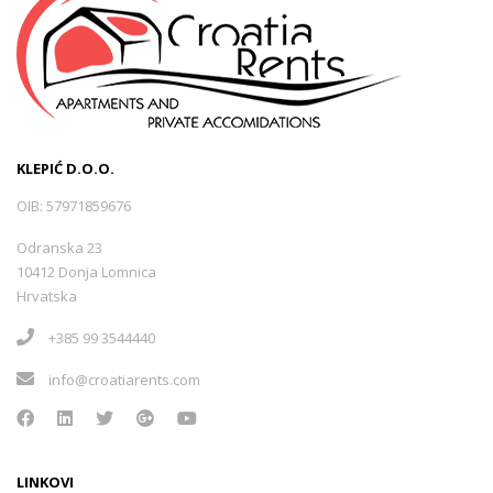
KLEPIĆ D.O.O.
OIB: 57971859676
Odranska 23
10412 Donja Lomnica
Hrvatska
+385 99 3544440
info@croatiarents.com
LINKOVI