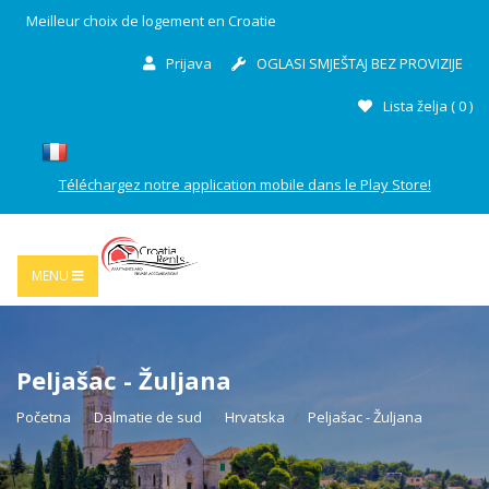
Meilleur choix de logement en Croatie
Prijava
OGLASI SMJEŠTAJ BEZ PROVIZIJE
Lista želja (
0
)
Téléchargez notre application mobile dans le Play Store!
MENU
Peljašac - Žuljana
Početna
Dalmatie de sud
Hrvatska
Peljašac - Žuljana