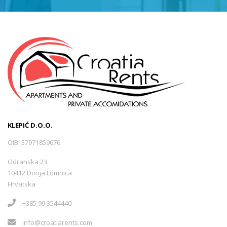
KLEPIĆ D.O.O.
OIB: 57971859676
Odranska 23
10412 Donja Lomnica
Hrvatska
+385 99 3544440
info@croatiarents.com