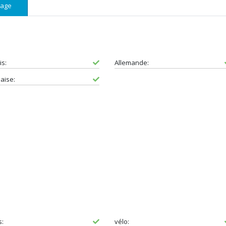
sage
is:
Allemande:
aise:
s:
vélo: