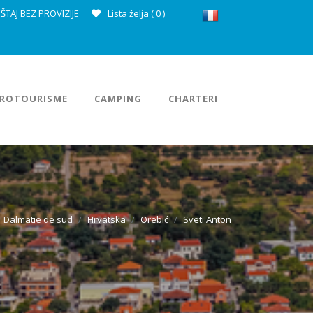
ŠTAJ BEZ PROVIZIJE
Lista želja (
0
)
ROTOURISME
CAMPING
CHARTERI
Dalmatie de sud
Hrvatska
Orebić
Sveti Anton