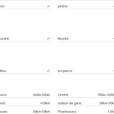
ion:
peche:
urant:
Musée:
llou:
en pierre:
sins:
300m-500m
Centre:
700m-100
ort:
+50km
station de gare:
30km-50
oute:
30km-50km
Pharmacies:
1.5