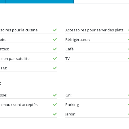
soires pour la cuisine:
Accessoires pour servir des plats:
oire:
Réfrigérateur:
ettes:
Café:
sion par satellite:
TV:
 FM:
t
sse:
Gril:
nimaux sont acceptés:
Parking:
Jardin: