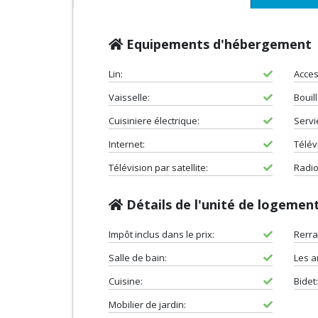
Equipements d'hébergement
Lin:
Acces
Vaisselle:
Bouill
Cuisiniere électrique:
Servi
Internet:
Télévi
Télévision par satellite:
Radio
Détails de l'unité de logemen
Impôt inclus dans le prix:
Rerra
Salle de bain:
Les a
Cuisine:
Bidet:
Mobilier de jardin: