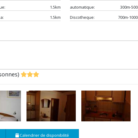
ue:
1.5km
automatique:
300m-50
a:
1.5km
Discotheque:
700m-100
rsonnes)
Calendrier de disponibilité