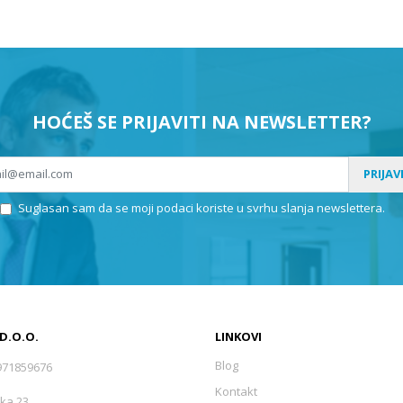
HOĆEŠ SE PRIJAVITI NA NEWSLETTER?
PRIJAV
Suglasan sam da se moji podaci koriste u svrhu slanja newslettera.
 D.O.O.
LINKOVI
Blog
971859676
Kontakt
ka 23