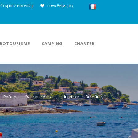
ŠTAJ BEZ PROVIZIJE
Lista želja (
0
)
ROTOURISME
CAMPING
CHARTERI
Početna
Dalmatie de sud
Hrvatska
Brsečine