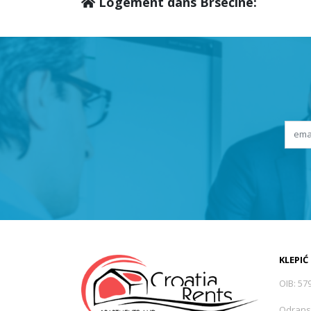
Logement dans Brsečine:
KLEPIĆ
OIB: 57
Odrans