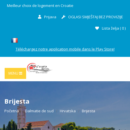
Meilleur choix de logement en Croatie
Prijava
OGLASI SMJEŠTAJ BEZ PROVIZIJE
Lista želja (
0
)
Téléchargez notre application mobile dans le Play Store!
MENU
Brijesta
Početna
Dalmatie de sud
Hrvatska
Brijesta