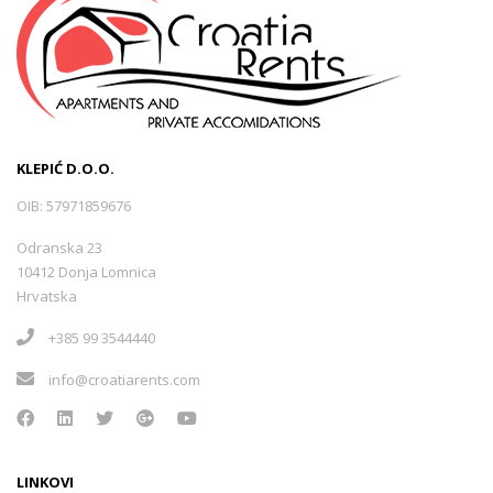
KLEPIĆ D.O.O.
OIB: 57971859676
Odranska 23
10412 Donja Lomnica
Hrvatska
+385 99 3544440
info@croatiarents.com
LINKOVI