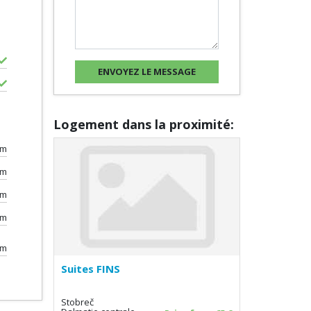
Logement dans la proximité:
0m
0m
0m
0m
km
Suites FINS
Stobreč