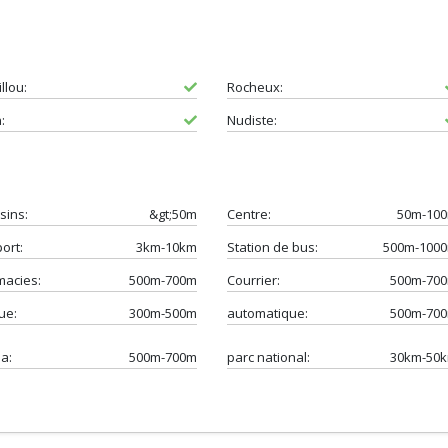
llou:
Rocheux:
:
Nudiste:
sins:
&gt;50m
Centre:
50m-10
ort:
3km-10km
Station de bus:
500m-100
macies:
500m-700m
Courrier:
500m-70
ue:
300m-500m
automatique:
500m-70
a:
500m-700m
parc national:
30km-50