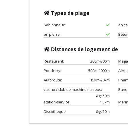
Types de plage
Sablonneux:
en cai
en pierre:
Béton
Distances de logement de
Restaurant:
200m-300m
Maga
Port ferry:
500m-1000m
Aérop
Autoroute:
15km-20km
Phar
casino / club de machines a sous:
Banq
&gt;50m
station-service:
1.5km
Marin
Discotheque:
&gt;50m