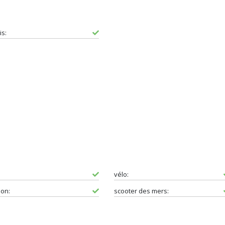
is:
vélo:
ion:
scooter des mers: