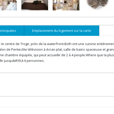
principales
Emplacement du logement sur la carte
e centre de Trogir, près de la waterfront.Both ont une cuisine entièreme
lon de Pentecôte télévision à écran plat, salle de bains spacieuse et gra
ne chambre équipée, qui peut accueillir de 2 à 4 people.Where que la plus
lir jusqu&#39;à 6 personnes.