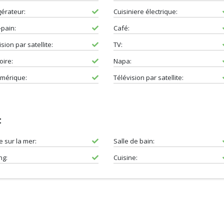
gérateur:
Cuisiniere électrique:
-pain:
Café:
sion par satellite:
TV:
oire:
Napa:
mérique:
Télévision par satellite:
t
e sur la mer:
Salle de bain:
ng:
Cuisine: