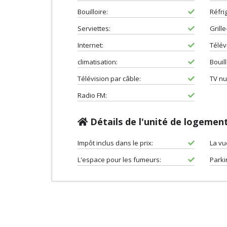
Bouilloire:
Réfri
Serviettes:
Grille
Internet:
Télévi
climatisation:
Bouill
Télévision par câble:
TV nu
Radio FM:
Détails de l'unité de logemen
Impôt inclus dans le prix:
La vu
L'espace pour les fumeurs:
Parki