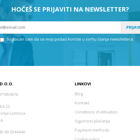
HOĆEŠ SE PRIJAVITI NA NEWSLETTER?
PRIJAV
Suglasan sam da se moji podaci koriste u svrhu slanja newslettera.
 D.O.O.
LINKOVI
Blog
971859676
Kontakt
ka 23
Conditions d'utilisation
Donja Lomnica
ka
Sigurnost plaćanja
Payment methods
5 99 3544440
Cookie policy