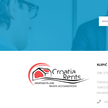
KLEPIĆ
OIB: 57
Odrans
10412 
Hrvats
+38