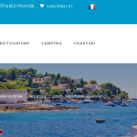
ŠTAJ BEZ PROVIZIJE
Lista želja (
0
)
ROTOURISME
CAMPING
CHARTERI
tie centrale
Hrvatska
Omiš - Suhi Potok Jesenice