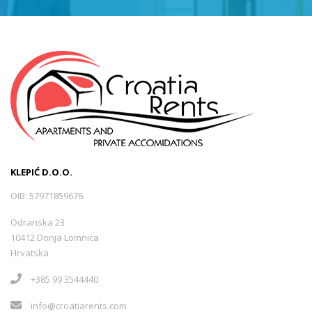
KLEPIĆ D.O.O.
OIB: 57971859676
Odranska 23
10412 Donja Lomnica
Hrvatska
+385 99 3544440
info@croatiarents.com