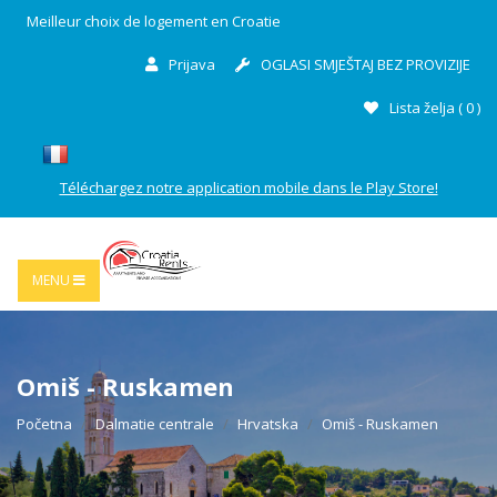
Meilleur choix de logement en Croatie
Prijava
OGLASI SMJEŠTAJ BEZ PROVIZIJE
Lista želja (
0
)
Téléchargez notre application mobile dans le Play Store!
MENU
Omiš - Ruskamen
Početna
Dalmatie centrale
Hrvatska
Omiš - Ruskamen