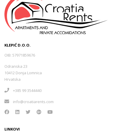
KLEPIĆ D.O.O.
OIB: 57971859676
Odranska 23
10412 Donja Lomnica
Hrvatska
+385 99 3544440
info@croatiarents.com
LINKOVI