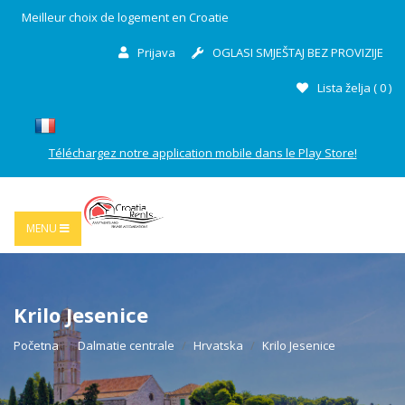
Meilleur choix de logement en Croatie
Prijava
OGLASI SMJEŠTAJ BEZ PROVIZIJE
Lista želja (
0
)
Téléchargez notre application mobile dans le Play Store!
MENU
Krilo Jesenice
Početna
Dalmatie centrale
Hrvatska
Krilo Jesenice