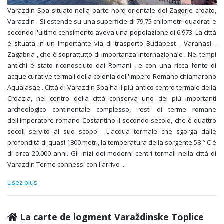
Varazdin Spa situato nella parte nord-orientale del Zagorje croato,
Varazdin . Si estende su una superficie di 79,75 chilometri quadrati e
secondo l'ultimo censimento aveva una popolazione di 6.973. La città
è situata in un importante via di trasporto Budapest - Varanasi -
Zagabria , che è soprattutto di importanza internazionale . Nei tempi
antichi è stato riconosciuto dai Romani , e con una ricca fonte di
acque curative termali della colonia dell'Impero Romano chiamarono
AquaIasae . Città di Varazdin Spa ha il più antico centro termale della
Croazia, nel centro della città conserva uno dei più importanti
archeologico continentale complesso, resti di terme romane
dell'imperatore romano Costantino il secondo secolo, che è quattro
secoli servito al suo scopo . L'acqua termale che sgorga dalle
profondità di quasi 1800 metri, la temperatura della sorgente 58 ° C è
di circa 20.000 anni. Gli inizi dei moderni centri termali nella città di
Varazdin Terme connessi con l'arrivo
...
Lisez plus
La carte de logment Varaždinske Toplice