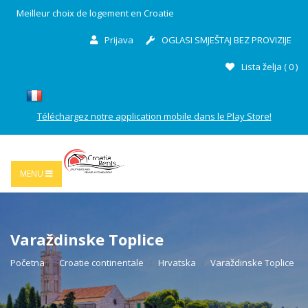
Meilleur choix de logement en Croatie
Prijava
OGLASI SMJEŠTAJ BEZ PROVIZIJE
Lista želja (
0
)
Téléchargez notre application mobile dans le Play Store!
MENU
Varaždinske Toplice
Početna
Croatie continentale
Hrvatska
Varaždinske Toplice