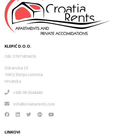
KLEPIĆ D.O.O.
OIB: 57971859676
Odranska 23
10412 Donja Lomnica
Hrvatska
+385 99 3544440
info@croatiarents.com
LINKOVI