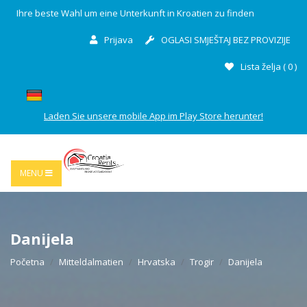
Ihre beste Wahl um eine Unterkunft in Kroatien zu finden
Prijava
OGLASI SMJEŠTAJ BEZ PROVIZIJE
Lista želja (
0
)
Laden Sie unsere mobile App im Play Store herunter!
MENU
Danijela
Početna
Mitteldalmatien
Hrvatska
Trogir
Danijela