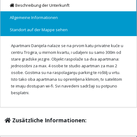
Beschreibung der Unterkunft
Allgemeine Informationen
Standort auf der Mappe sehen
Apartmani Danijela nalaze se na prvom katu privatne kuće u
centru Trogira, u mirnom kvartu, i udaljeni su samo 300m od
stare gradske jezgre. Objekt raspolaže sa dva apartmana:
jednosobni za max. 4 osobe te studio apartman za max 2
osobe. Gostima su na raspolaganju parking te roštilj u vrtu.
Isto tako oba apartmana su opremljena klimom, tv satelitom
te imaju dostupan wi-fi. Svi navedeni sadržaji su potpuno
besplatni.
Zusätzliche Informationen: