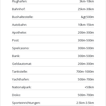
Flughafen:
3km-10km
Bahnhof:
25km-30km
Bushaltestelle:
&gt;500m
Autobahn:
10km-15km
Apotheke:
200m-300m
Post:
300m-500m
Spielcasino:
300m-500m
Bank:
300m-500m
Geldautomat:
200m-300m
Tankstelle:
700m-1000m
Yachthafen:
500m-700m
Nationalpark:
+50km
Disko:
500m-700m
Sporteinrichtungen:
2.5km-3.5km