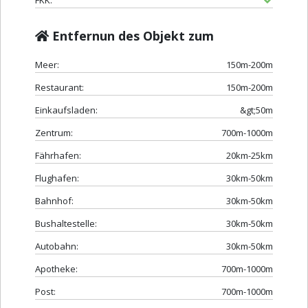
FKK:
Entfernun des Objekt zum
Meer:
150m-200m
Restaurant:
150m-200m
Einkaufsladen:
&gt;50m
Zentrum:
700m-1000m
Fährhafen:
20km-25km
Flughafen:
30km-50km
Bahnhof:
30km-50km
Bushaltestelle:
30km-50km
Autobahn:
30km-50km
Apotheke:
700m-1000m
Post:
700m-1000m