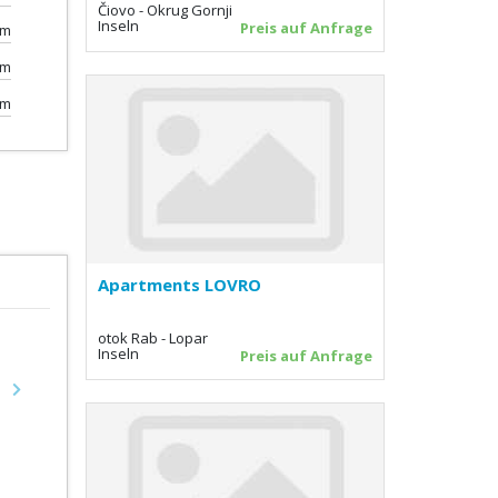
Čiovo - Okrug Gornji
Inseln
Preis auf Anfrage
km
km
0m
Apartments LOVRO
otok Rab - Lopar
Inseln
Preis auf Anfrage
Next