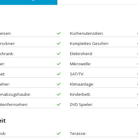
eisen:
Küchenutensilien:
rockner:
Komplettes Geschirr:
chrank:
Elektroherd:
er:
Mikrowelle:
et:
SAT/TV:
eher:
Klimaanlage:
enabzugshaube:
Kinderbett:
litenfernsehen:
DVD Spieler:
eit
ick:
Terasse: