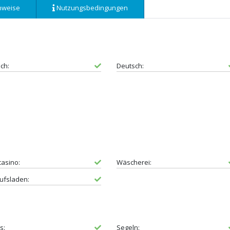
nweise
Nutzungsbedingungen
sch:
Deutsch:
casino:
Wäscherei:
ufsladen:
s:
Segeln: