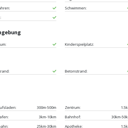
ahren:
Schwimmen:
:
Umgebung
um:
Kinderspielplatz:
trand:
Betonstrand:
ufsladen:
300m-500m
Zentrum:
1.5
afen:
3km-10km
Bahnhof:
30km-50
bahn:
25km-30km
Apotheke:
1.5