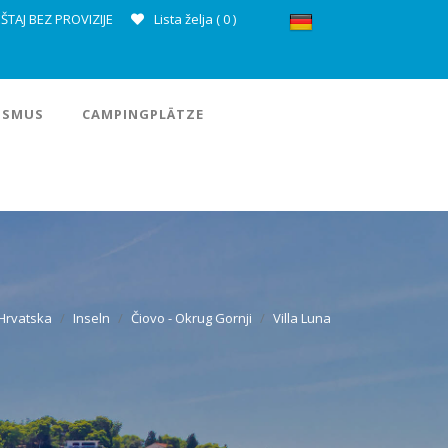
ŠTAJ BEZ PROVIZIJE
Lista želja (
0
)
ISMUS
CAMPINGPLÄTZE
Hrvatska
Inseln
Čiovo - Okrug Gornji
Villa Luna