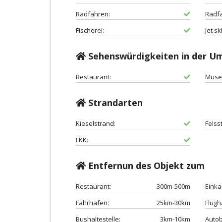
Radfahren:
Radf
Fischerei:
Jet ski
Sehenswürdigkeiten in der 
Restaurant:
Muse
Strandarten
Kieselstrand:
Felss
FKK:
Entfernun des Objekt zum
Restaurant:
300m-500m
Einka
Fährhafen:
25km-30km
Flugh
Bushaltestelle:
3km-10km
Auto