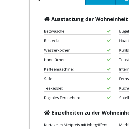
Ausstattung der Wohneinheit
Bettwäsche:
Bügel
Besteck:
Haart
Wasserkocher:
Kühls
Handtücher:
Toast
Kaffeemaschine:
Intern
Safe:
Ferns
Teekessel:
Küch
Digitales Fernsehen:
Satel
Einzelheiten zu der Wohneinh
Kurtaxe im Mietpreis mit inbegriffen:
Merbl