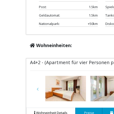
Post:
1.5km
Spiel
Geldautomat:
1.5km
Tanks
Nationalpark:
+50km
Disko
Wohneinheiten:
A4+2 - (Apartment für vier Personen 
Previous
Wohneinheit Details
Preise