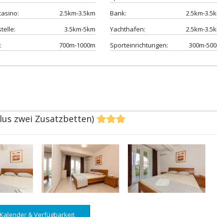
casino:
2.5km-3.5km
Bank:
2.5km-3.5
telle:
3.5km-5km
Yachthafen:
2.5km-3.5
:
700m-1000m
Sporteinrichtungen:
300m-50
plus zwei Zusatzbetten)
Kalender & Verfügbarkeit