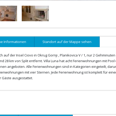
ne Informationen
Standort auf der Mappe sehen
h auf der Insel Ciovo in Okrug Gornji , Planikovica V / 1, nur 2 Gehminuten
nd 28 km von Split entfernt. Villa Luna hat acht Ferienwohnungen mit Pool
nen angeboten. Alle Ferienwohnungen sind in Kategorien eingeteilt, daru
ienwohnungen mit vier Sternen. Jede Ferienwohnung ist komplett für eine
 Gäste ausgestattet.