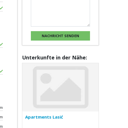
Unterkunfte in der Nähe:
km
Apartments Lasić
km
km