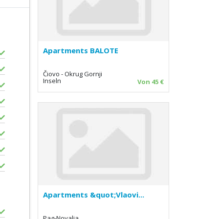
Apartments BALOTE
Čiovo - Okrug Gornji
Inseln
Von 45 €
Apartments &quot;Vlaovi...
Pag-Novalja