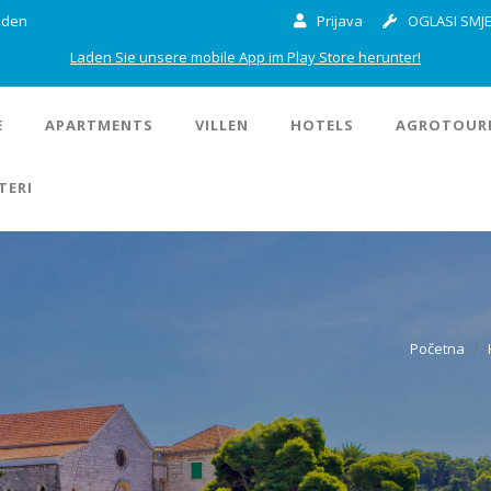
inden
Prijava
OGLASI SMJE
Laden Sie unsere mobile App im Play Store herunter!
E
APARTMENTS
VILLEN
HOTELS
AGROTOUR
TERI
Početna