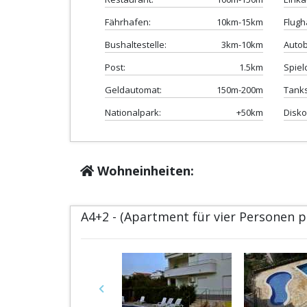
Fährhafen:
10km-15km
Flugh
Bushaltestelle:
3km-10km
Auto
Post:
1.5km
Spiel
Geldautomat:
150m-200m
Tanks
Nationalpark:
+50km
Disko
Wohneinheiten:
A4+2 - (Apartment für vier Personen 
Previous