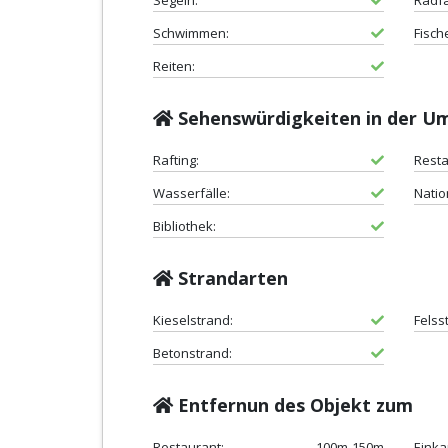
Segeln:
Radf
Schwimmen:
Fisch
Reiten:
Sehenswürdigkeiten in der 
Rafting:
Resta
Wasserfälle:
Natio
Bibliothek:
Strandarten
Kieselstrand:
Felss
Betonstrand:
Entfernun des Objekt zum
Restaurant:
100m-150m
Einka