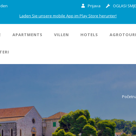
inden
Prijava
OGLASI SMJE
Laden Sie unsere mobile App im Play Store herunter!
E
APARTMENTS
VILLEN
HOTELS
AGROTOUR
TERI
Početn