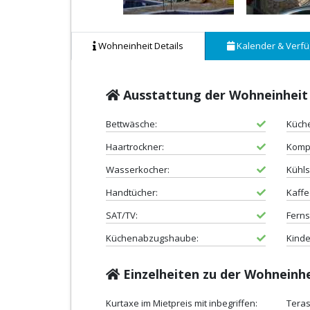
Wohneinheit Details
Kalender & Verfü
Ausstattung der Wohneinheit
Bettwäsche:
Küche
Haartrockner:
Kompl
Wasserkocher:
Kühls
Handtücher:
Kaff
SAT/TV:
Ferns
Küchenabzugshaube:
Kinde
Einzelheiten zu der Wohneinh
Kurtaxe im Mietpreis mit inbegriffen:
Teras