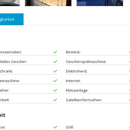
gbarkeit
nutensilien:
Besteck:
ettes Geschirr:
Geschirrspülmaschine:
chrank:
Elektroherd:
eemaschine:
Internet:
eher:
Klimaanlage:
rbett:
Satellitenfernsehen:
eit
se:
Grill: