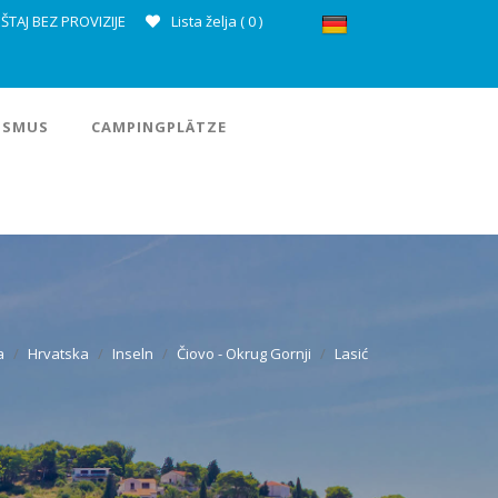
ŠTAJ BEZ PROVIZIJE
Lista želja (
0
)
ISMUS
CAMPINGPLÄTZE
a
Hrvatska
Inseln
Čiovo - Okrug Gornji
Lasić