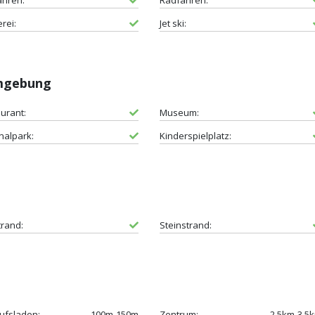
ahren:
Radfahren:
erei:
Jet ski:
Umgebung
urant:
Museum:
nalpark:
Kinderspielplatz:
trand:
Steinstrand:
ufsladen:
100m-150m
Zentrum:
2.5km-3.5