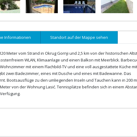
ne Informationen
Standort auf der Mappe sehen
20 Meter vom Strand in Okrug Gornji und 2,5 km von der historischen Alts
 kostenfreiem WLAN, Klimaanlage und einen Balkon mit Meerblick. Barbecu
Wohnzimmer mit einem Flachbild-TV und eine voll ausgestattete Küche mi
 gibt zwei Badezimmer, eines mit Dusche und eines mit Badewanne. Das
rnt. Bootsausflüge zu den umliegenden Inseln und Tauchen kann in 200 m
 Meter von der Wohnung Lasić. Tennisplätze befinden sich in einem Absta
 Verfügung.