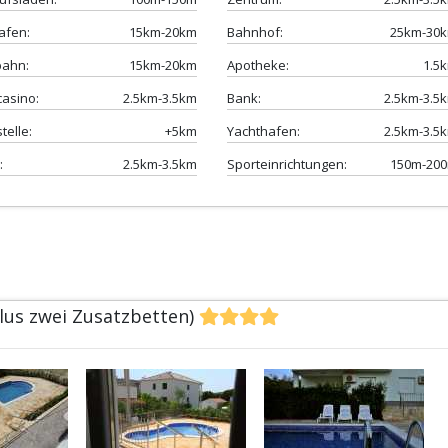
afen:
15km-20km
Bahnhof:
25km-30
bahn:
15km-20km
Apotheke:
1.5
casino:
2.5km-3.5km
Bank:
2.5km-3.5
telle:
+5km
Yachthafen:
2.5km-3.5
:
2.5km-3.5km
Sporteinrichtungen:
150m-20
plus zwei Zusatzbetten)