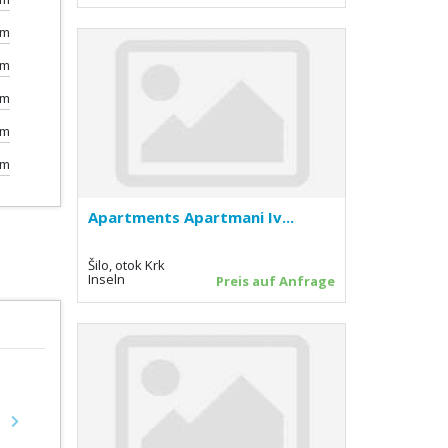
km
km
km
km
0m
Apartments Apartmani Iv...
Šilo, otok Krk
Inseln
Preis auf Anfrage
Next