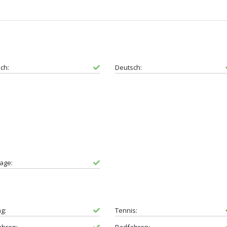
sch:
Deutsch:
age:
ng:
Tennis: