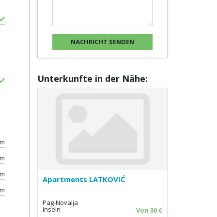
Unterkunfte in der Nähe:
0m
km
km
Apartments LATKOVIĆ
km
Pag-Novalja
Inseln
Von 30 €