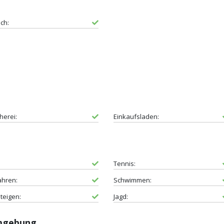
sch:
erei:
Einkaufsladen:
Tennis:
ahren:
Schwimmen:
teigen:
Jagd:
Umgebung