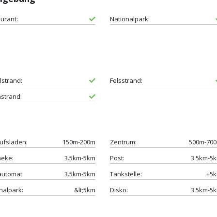
urant:
Nationalpark:
lstrand:
Felsstrand:
strand:
ufsladen:
150m-200m
Zentrum:
500m-70
heke:
3.5km-5km
Post:
3.5km-5
automat:
3.5km-5km
Tankstelle:
+5
nalpark:
&lt;5km
Disko:
3.5km-5