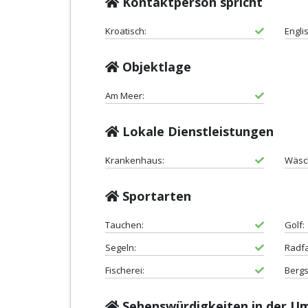
Kontaktperson spricht
Kroatisch:
Engli
Objektlage
Am Meer:
Lokale Dienstleistungen
Krankenhaus:
Wäsch
Sportarten
Tauchen:
Golf:
Segeln:
Radf
Fischerei:
Bergs
Sehenswürdigkeiten in der 