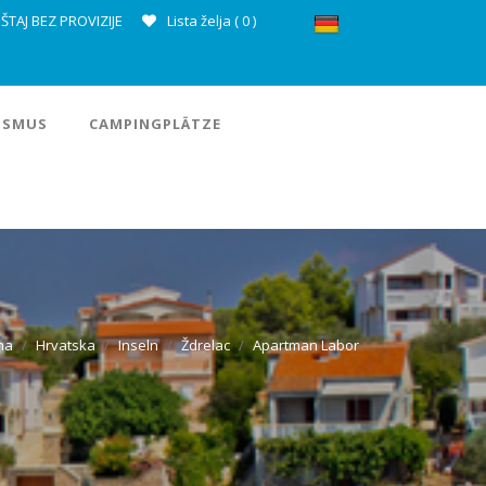
ŠTAJ BEZ PROVIZIJE
Lista želja (
0
)
ISMUS
CAMPINGPLÄTZE
na
Hrvatska
Inseln
Ždrelac
Apartman Labor