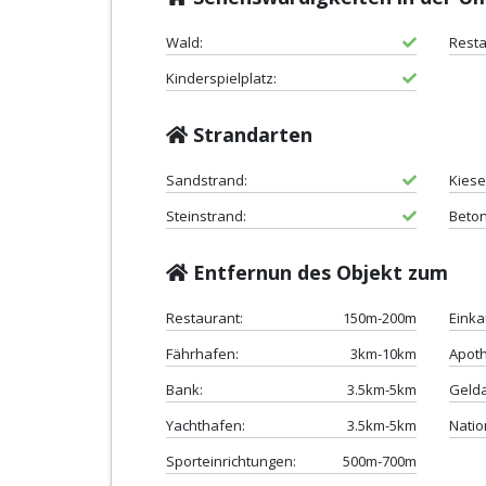
Wald:
Resta
Kinderspielplatz:
Strandarten
Sandstrand:
Kiese
Steinstrand:
Beton
Entfernun des Objekt zum
Restaurant:
150m-200m
Einka
Fährhafen:
3km-10km
Apot
Bank:
3.5km-5km
Geld
Yachthafen:
3.5km-5km
Natio
Sporteinrichtungen:
500m-700m