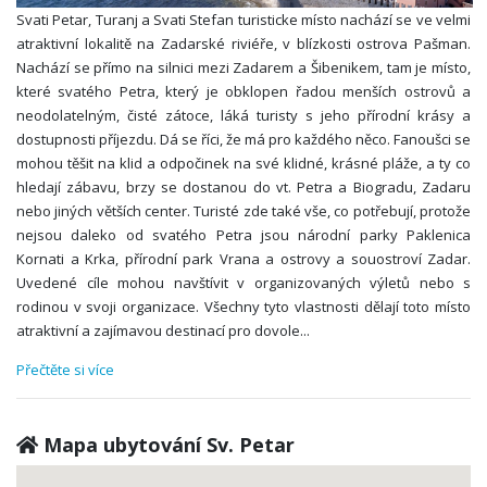
Svati Petar, Turanj a Svati Stefan turisticke místo nachází se ve velmi
atraktivní lokalitě na Zadarské riviéře, v blízkosti ostrova Pašman.
Nachází se přímo na silnici mezi Zadarem a Šibenikem, tam je místo,
které svatého Petra, který je obklopen řadou menších ostrovů a
neodolatelným, čisté zátoce, láká turisty s jeho přírodní krásy a
dostupnosti příjezdu. Dá se říci, že má pro každého něco. Fanoušci se
mohou těšit na klid a odpočinek na své klidné, krásné pláže, a ty co
hledají zábavu, brzy se dostanou do vt. Petra a Biogradu, Zadaru
nebo jiných větších center. Turisté zde také vše, co potřebují, protože
nejsou daleko od svatého Petra jsou národní parky Paklenica
Kornati a Krka, přírodní park Vrana a ostrovy a souostroví Zadar.
Uvedené cíle mohou navštívit v organizovaných výletů nebo s
rodinou v svoji organizace. Všechny tyto vlastnosti dělají toto místo
atraktivní a zajímavou destinací pro dovole
...
Přečtěte si více
Mapa ubytování Sv. Petar