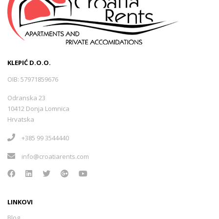
KLEPIĆ D.O.O.
OIB: 57971859676
Odranska 23
10412 Donja Lomnica
Hrvatska
+385 99 3544440
info@croatiarents.com
LINKOVI
Blog