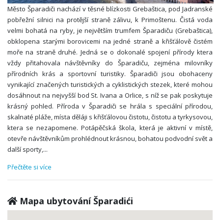
Město Šparadiči nachází v těsné blízkosti Grebaštica, pod Jadranské
pobřežní silnici na protější straně zálivu, k Primoštenu. Čistá voda
velmi bohatá na ryby, je největším trumfem Šparadiču (Grebaštica),
obklopena starými borovicemi na jedné straně a křišťálově čistém
moře na straně druhé. Jedná se o dokonalé spojení přírody ktera
vždy přitahovala návštěvníky do Šparadiču, zejména milovníky
přírodních krás a sportovní turistiky. Šparadiči jsou obohaceny
vynikající značených turistických a cyklistických stezek, které mohou
dosáhnout na nejvyšší bod St. Ivana a Orlice, s níž se pak poskytuje
krásný pohled. Příroda v Šparadiči se hrála s speciální přírodou,
skalnaté pláže, místa děláji s křišťálovou čistotu, čistotu a tyrkysovou,
ktera se nezapomene. Potápěčská škola, která je aktivní v místě,
otevře návštěvníkům prohlédnout krásnou, bohatou podvodní svět a
další sporty,
...
Přečtěte si více
Mapa ubytování Šparadići