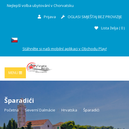
Nejlepší volba ubytování v Chorvatsku
Prijava
OGLASI SMJEŠTAJ BEZ PROVIZIJE
Lista želja (
0
)
Stáhněte si naši mobilní aplikaci v Obchodu Play!
MENU
Šparadići
Početna
Severní Dalmácie
Hrvatska
Šparadići