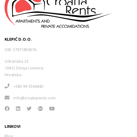
KLEPIĆ D.O.O.
OIB: 57971859676
Odranska 23
10412 Donja Lomnica
Hrvatska
+385 99 3544440
info@croatiarents.com
LINKOVI
Blog