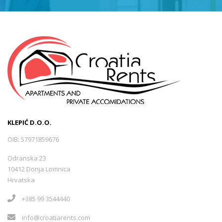
KLEPIĆ D.O.O.
OIB: 57971859676
Odranska 23
10412 Donja Lomnica
Hrvatska
+385 99 3544440
info@croatiarents.com