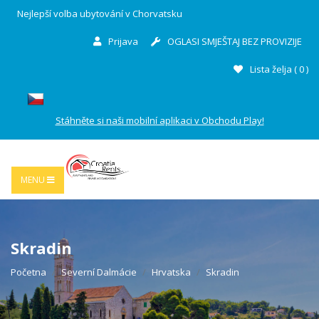
Nejlepší volba ubytování v Chorvatsku
Prijava
OGLASI SMJEŠTAJ BEZ PROVIZIJE
Lista želja (
0
)
Stáhněte si naši mobilní aplikaci v Obchodu Play!
MENU
Skradin
Početna
Severní Dalmácie
Hrvatska
Skradin