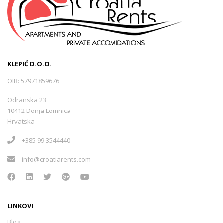
KLEPIĆ D.O.O.
OIB: 57971859676
Odranska 23
10412 Donja Lomnica
Hrvatska
+385 99 3544440
info@croatiarents.com
LINKOVI
Blog