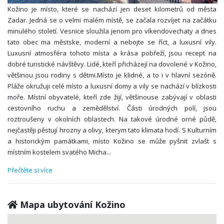
Kožino je místo, které se nachází jen deset kilometrů od města
Zadar. Jedná se o velmi malém místě, se začala rozvíjet na začátku
minulého století. Vesnice sloužila jenom pro víkendovechaty a dnes
tato obec ma městske, moderní a nebojte se říct, a luxusní vily.
Luxusní atmosféra tohoto místa a krása pobřeží, jsou recept na
dobré turistické návštěvy. Lidé, kteří přicházejí na dovolené v Kožino,
většinou jsou rodiny s dětmi.Místo je klidné, a to i v hlavní sezóně.
Pláže okružuji celé místo a luxusní domy a vily se nachází v blízkosti
moře. Místní obyvatelé, kteří zde žijí, většinouse zabývají v oblasti
cestovního ruchu a zemědělství. Části úrodných polí, jsou
roztroušeny v okolních oblastech. Na takové úrodné orné půdě,
nejčastěji pěstují hrozny a olivy, kterym tato klimata hodí. S Kulturním
a historickým památkami, místo Kožino se může pyšnit zvlašt s
místním kostelem svatého Micha
...
Přečtěte si více
Mapa ubytování Kožino