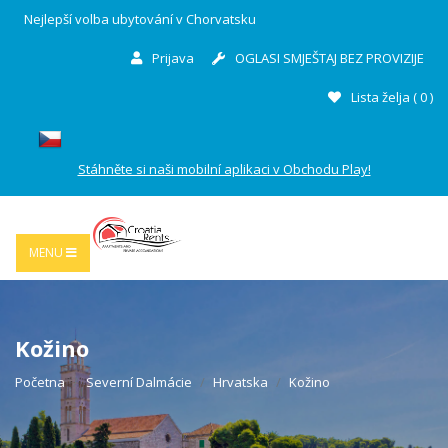
Nejlepší volba ubytování v Chorvatsku
Prijava
OGLASI SMJEŠTAJ BEZ PROVIZIJE
Lista želja (
0
)
Stáhněte si naši mobilní aplikaci v Obchodu Play!
MENU
Kožino
Početna
Severní Dalmácie
Hrvatska
Kožino