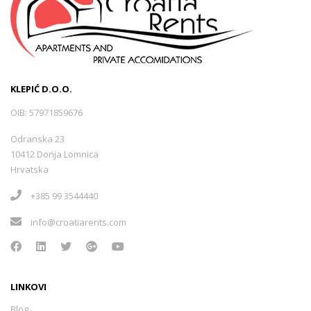
KLEPIĆ D.O.O.
OIB: 57971859676
Odranska 23
10412 Donja Lomnica
Hrvatska
+385 99 3544440
info@croatiarents.com
LINKOVI
Blog