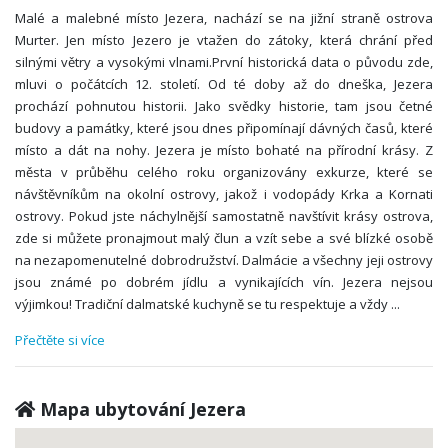
Malé a malebné místo Jezera, nachází se na jižní straně ostrova
Murter. Jen místo Jezero je vtažen do zátoky, která chrání před
silnými větry a vysokými vlnami.První historická data o původu zde,
mluvi o počátcích 12. století. Od té doby až do dneška, Jezera
prochází pohnutou historii. Jako svědky historie, tam jsou četné
budovy a památky, které jsou dnes připomínají dávných časů, které
místo a dát na nohy. Jezera je místo bohaté na přírodní krásy. Z
města v průběhu celého roku organizovány exkurze, které se
návštěvníkům na okolní ostrovy, jakož i vodopády Krka a Kornati
ostrovy. Pokud jste náchylnější samostatně navštívit krásy ostrova,
zde si můžete pronajmout malý člun a vzít sebe a své blízké osobě
na nezapomenutelné dobrodružství. Dalmácie a všechny jeji ostrovy
jsou známé po dobrém jídlu a vynikajících vín. Jezera nejsou
výjimkou! Tradiční dalmatské kuchyně se tu respektuje a vždy
...
Přečtěte si více
Mapa ubytování Jezera