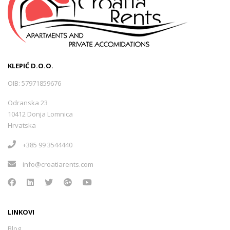
KLEPIĆ D.O.O.
OIB: 57971859676
Odranska 23
10412 Donja Lomnica
Hrvatska
+385 99 3544440
info@croatiarents.com
LINKOVI
Blog