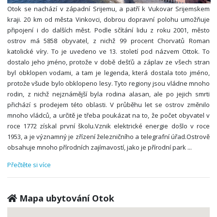
Otok se nachází v západní Srijemu, a patří k Vukovar Srijemskem
kraji. 20 km od města Vinkovci, dobrou dopravní polohu umožňuje
připojení i do dalších měst. Podle sčítání lidu z roku 2001, město
ostrov má 5858 obyvatel, z nichž 99 procent Chorvatů Roman
katolické víry. To je uvedeno ve 13. století pod názvem Ottok. To
dostalo jeho jméno, protože v době dešťů a záplav ze všech stran
byl obklopen vodami, a tam je legenda, která dostala toto jméno,
protože všude bylo obklopeno lesy. Tyto regiony jsou vládne mnoho
rodin, z nichž nejznámější byla rodina alasan, ale po jejich smrti
přichází s prodejem této oblasti. V průběhu let se ostrov změnilo
mnoho vládců, a určitě je třeba poukázat na to, že počet obyvatel v
roce 1772 získal první školu.Vznik elektrické energie došlo v roce
1953, a je významný je zřízení železničního a telegrafní úřad.Ostrově
obsahuje mnoho přírodních zajímavostí, jako je přírodní park
...
Přečtěte si více
Mapa ubytování Otok