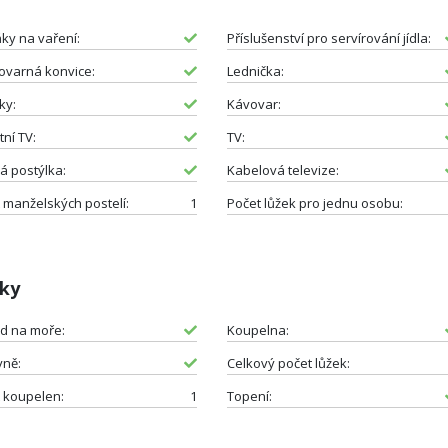
ky na vaření:
Příslušenství pro servírování jídla:
ovarná konvice:
Lednička:
ky:
Kávovar:
tní TV:
TV:
á postýlka:
Kabelová televize:
 manželských postelí:
1
Počet lůžek pro jednu osobu:
tky
d na moře:
Koupelna:
yně:
Celkový počet lůžek:
 koupelen:
1
Topení: