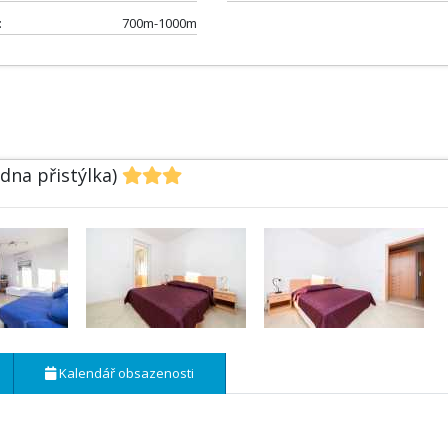
:
700m-1000m
edna přistýlka)
Kalendář obsazenosti