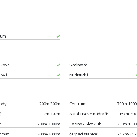
um:
zková:
Skalnatá:
nová:
Nudistická:
ody:
200m-300m
Centrum:
700m-100
ě:
3km-10km
Autobusové nádraží:
15km-20
:
700m-1000m
Casino / Slot klub:
700m-100
omat:
700m-1000m
čerpací stanice:
2.5km-3.5