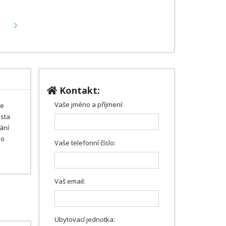
Next
Kontakt:
Vaše jméno a příjmení:
je
usta
vání
ho
Vaše telefonní číslo:
Vaš email:
Ubytovací jednotka: