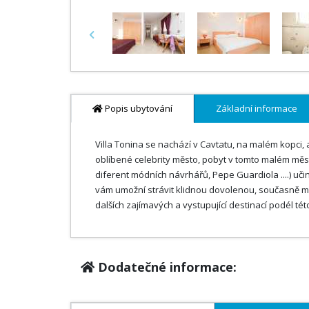
Previous
Popis ubytování
Základní informace
Villa Tonina se nachází v Cavtatu, na malém kopci, 
oblíbené celebrity město, pobyt v tomto malém měst
diferent módních návrhářů, Pepe Guardiola ....) učin
vám umožní strávit klidnou dovolenou, současně ma
dalších zajímavých a vystupující destinací podél této
Dodatečné informace: