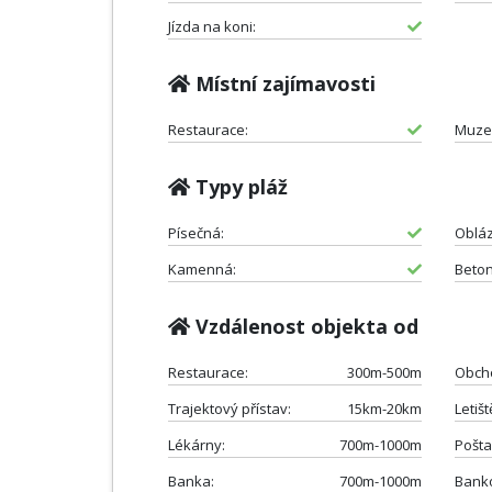
Jízda na koni:
Místní zajímavosti
Restaurace:
Muze
Typy pláž
Písečná:
Oblá
Kamenná:
Beto
Vzdálenost objekta od
Restaurace:
300m-500m
Obch
Trajektový přístav:
15km-20km
Letišt
Lékárny:
700m-1000m
Pošta
Banka:
700m-1000m
Bank