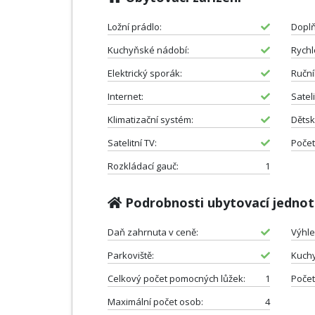
Ložní prádlo:
Doplň
Kuchyňské nádobí:
Rychl
Elektrický sporák:
Ruční
Internet:
Sateli
Klimatizační systém:
Dětsk
Satelitní TV:
Počet
Rozkládací gauč:
1
Podrobnosti ubytovací jedno
Daň zahrnuta v ceně:
Výhle
Parkoviště:
Kuch
Celkový počet pomocných lůžek:
1
Počet
Maximální počet osob:
4