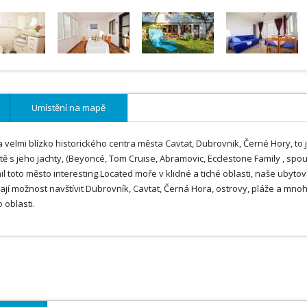
Umístění na mapě
a velmi blízko historického centra města Cavtat, Dubrovnik, Černé Hory, to 
ě s jeho jachty, (Beyoncé, Tom Cruise, Abramovic, Ecclestone Family , spo
il toto město interesting.Located moře v klidné a tiché oblasti, naše ubyto
jí možnost navštívit Dubrovník, Cavtat, Černá Hora, ostrovy, pláže a mno
 oblasti.