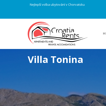
Nejlepší volba ubytování v Chorvatsku
H
Villa Tonina