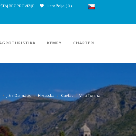
ŠTAJ BEZ PROVIZIJE
Lista želja (
0
)
AGROTURISTIKA
KEMPY
CHARTERI
a
Jižní Dalmácie
Hrvatska
Cavtat
Villa Tonina