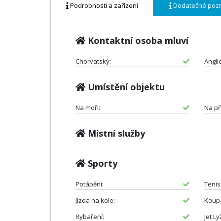
Podrobnosti a zařízení
Dodatečné poz
Kontaktní osoba mluví
Chorvatský:
Angli
Umístění objektu
Na moři:
Na př
Místní služby
Sporty
Potápění:
Tenis
Jízda na kole:
Koupá
Rybaření:
Jet L