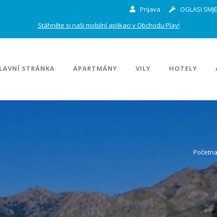
Prijava
OGLASI SMJE
Stáhněte si naši mobilní aplikaci v Obchodu Play!
LAVNÍ STRÁNKA
APARTMÁNY
VILY
HOTELY
Početn