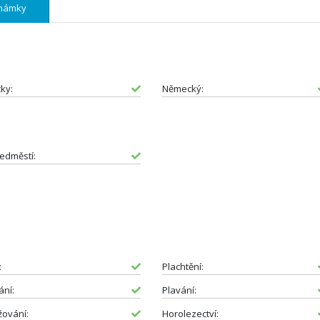
námky
cky:
Německý:
edměstí:
:
Plachtění:
ní:
Plavání:
yžování:
Horolezectví: