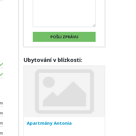
Ubytování v blízkosti:
0m
km
Apartmány Antonia
0m
km