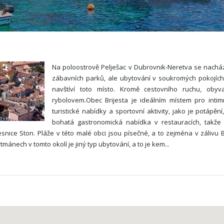
Na poloostrově Pelješac v Dubrovnik-Neretva se nachází
zábavních parků, ale ubytování v soukromých pokojích 
navštíví toto místo. Kromě cestovního ruchu, oby
rybolovem.Obec Brijesta je ideálním místem pro intimn
turistické nabídky a sportovní aktivity, jako je potápě
bohatá gastronomická nabídka v restauracích, takže
ice Ston. Pláže v této malé obci jsou písečné, a to zejména v zálivu Br
ánech v tomto okolí je jiný typ ubytování, a to je kem
...