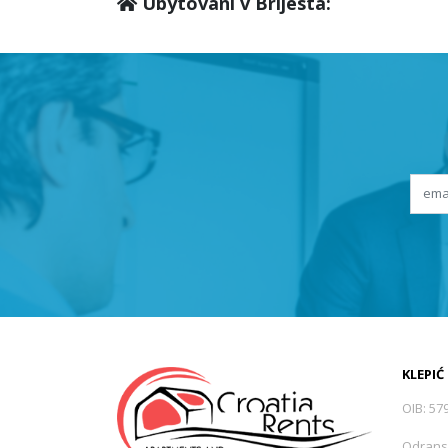
Ubytování v Brijesta:
KLEPIĆ
OIB: 57
Odrans