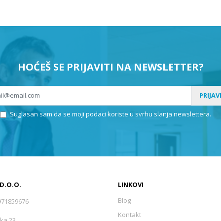
HOĆEŠ SE PRIJAVITI NA NEWSLETTER?
PRIJAV
Suglasan sam da se moji podaci koriste u svrhu slanja newslettera.
 D.O.O.
LINKOVI
Blog
971859676
Kontakt
ka 23