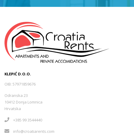
KLEPIĆ D.O.O.
OIB: 57971859676
Odranska 23
10412 Donja Lomnica
Hrvatska
+385 99 3544440
info@croatiarents.com