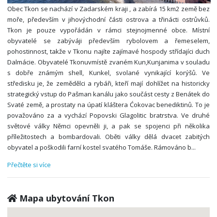
Obec Tkon se nachází v Zadarském kraji , a zabírá 15 km2 země bez
moře, především v jihovýchodní části ostrova a třinácti ostrůvků.
Tkon je pouze vypořádán v rámci stejnojmenné obce. Místní
obyvatelé se zabýváji především rybolovem a řemeselem,
pohostinnost, takže v Tkonu najíte zajímavé hospody střídajíci duch
Dalmácie. Obyvatelé Tkonuvmístě zvaném Kun,Kunjanima v souladu
s dobře známým shell, Kunkel, svolané vynikající korýšů. Ve
středisku je, že zemědělci a rybáři, kteří mají dohlížet na historicky
strategický vstup do Pašman kanálu jako součást cesty z Benátek do
Svaté země, a prostaty na úpatí kláštera Ćokovac benediktinů. To je
považováno za a vychází Popovski Glagolitic bratrstva. Ve druhé
světové války Němci opevněli ji, a pak se spojenci při několika
příležitostech a bombardovali. Oběti války dělá dvacet zabitých
obyvatel a poškodili farní kostel svatého Tomáše. Rámováno b
...
Přečtěte si více
Mapa ubytování Tkon