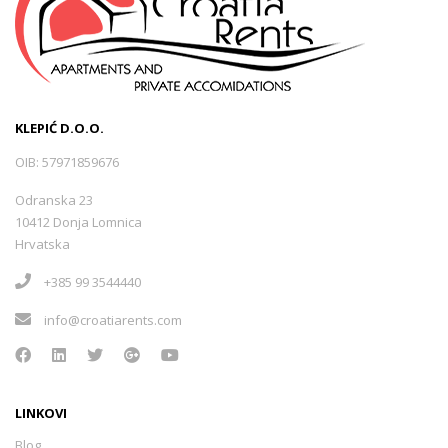
KLEPIĆ D.O.O.
OIB: 57971859676
Odranska 23
10412 Donja Lomnica
Hrvatska
+385 99 3544440
info@croatiarents.com
LINKOVI
Blog