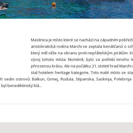
Maslinica je místo které se nachází na západním pobřeží 
aristokratická rodina Marchi se zeptala benátčanů o sc
který měl věže na obranu proti nepřátelským pirátům. K
vývoj tohoto místa. Nicméně, bylo za potřebí mnoho l
přirozenou krásu. Ale na počátku 21. století hrad Marchi 
stal hotelem heritage kategorie. Toto malé místo se sta
h sedm ostrovů: Balkun, Grmej, Rudula, Stipanska, Saskinja, Polebrnja 
ý byl benediktinský klá
...