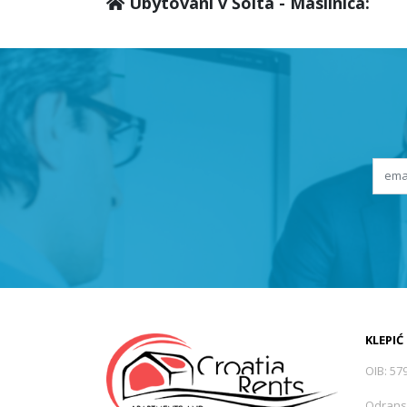
Ubytování v Šolta - Maslinica:
KLEPIĆ
OIB: 57
Odrans