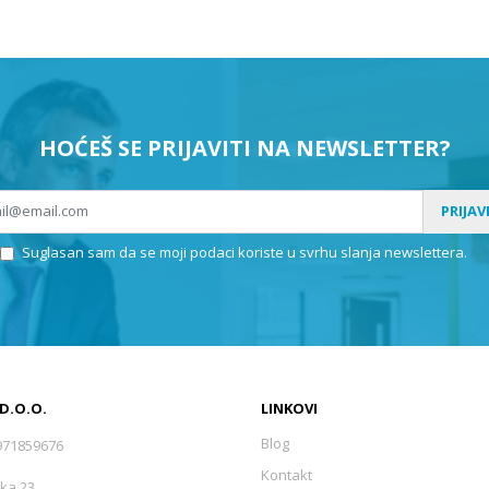
HOĆEŠ SE PRIJAVITI NA NEWSLETTER?
PRIJAV
Suglasan sam da se moji podaci koriste u svrhu slanja newslettera.
 D.O.O.
LINKOVI
Blog
971859676
Kontakt
ka 23