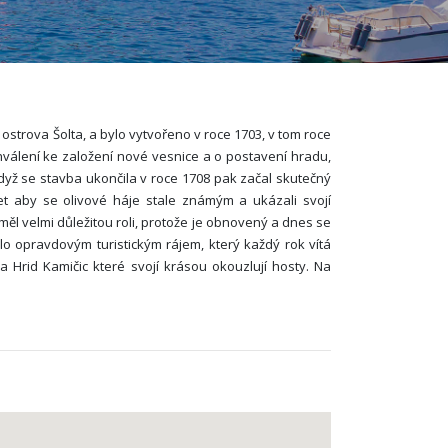
ostrova Šolta, a bylo vytvořeno v roce 1703, v tom roce
hválení ke založení nové vesnice a o postavení hradu,
dyž se stavba ukončila v roce 1708 pak začal skutečný
et aby se olivové háje stale známým a ukázali svojí
měl velmi důležitou roli, protože je obnovený a dnes se
lo opravdovým turistickým rájem, který každý rok vítá
a Hrid Kamičic které svojí krásou okouzlují hosty. Na