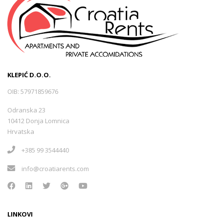
KLEPIĆ D.O.O.
OIB: 57971859676
Odranska 23
10412 Donja Lomnica
Hrvatska
+385 99 3544440
info@croatiarents.com
LINKOVI