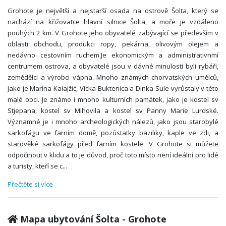
Grohote je největší a nejstarší osada na ostrově Šolta, který se
nachází na křižovatce hlavní silnice Šolta, a moře je vzdáleno
pouhých 2 km. V Grohote jeho obyvatelé zabývající se především v
oblasti obchodu, produkci ropy, pekárna, olivovým olejem a
nedávno cestovním ruchem.Je ekonomickým a administrativnmí
centrumem ostrova, a obyvatelé jsou v dávné minulosti byli rybáři,
zemědělci a výrobci vápna. Mnoho známých chorvatských umělců,
jako je Marina Kalajžić, Vicka Buktenica a Dinka Sule vyrůstaly v této
malé obci. Je známo i mnoho kulturních památek, jako je kostel sv
Stjepana, kostel sv Mihovila a kostel sv Panny Marie Lurdské.
Významné je i mnoho archeologických nálezů, jako jsou starobylé
sarkofágu ve farním domě, pozůstatky baziliky, kaple ve zdi, a
starověké sarkofágy před farním kostele. V Grohote si můžete
odpočinout v klidu a to je důvod, proč toto místo není ideální pro lidé
a turisty, kteří se c
...
Přečtěte si více
Mapa ubytování Šolta - Grohote