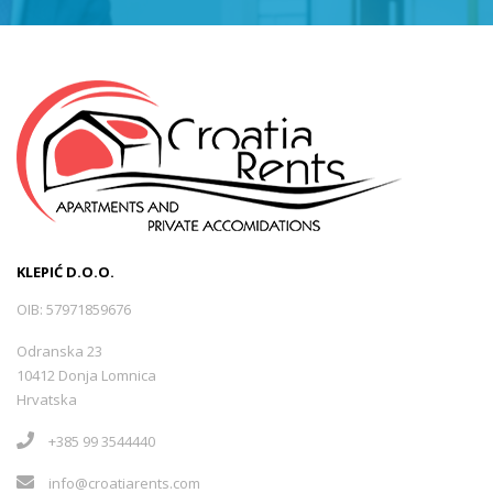
KLEPIĆ D.O.O.
OIB: 57971859676
Odranska 23
10412 Donja Lomnica
Hrvatska
+385 99 3544440
info@croatiarents.com