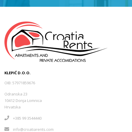
KLEPIĆ D.O.O.
OIB: 57971859676
Odranska 23
10412 Donja Lomnica
Hrvatska
+385 99 3544440
info@croatiarents.com