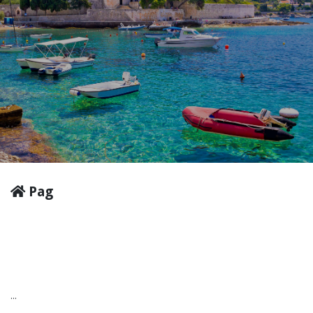
Pag
...