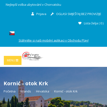
Nejlepší volba ubytování v Chorvatsku
Prijava
OGLASI SMJEŠTAJ BEZ PROVIZIJE
Lista želja (
0
)
Stáhněte si naši mobilní aplikaci v Obchodu Play!
MENU
Kornić - otok Krk
Početna
Islands
Hrvatska
Kornić - otok Krk