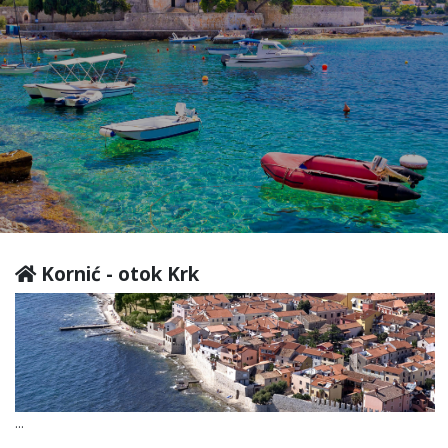
Kornić - otok Krk
...