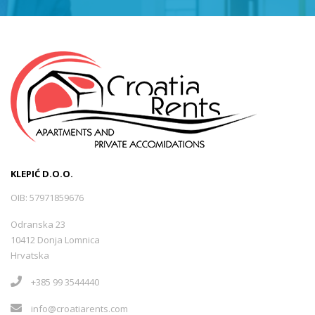
KLEPIĆ D.O.O.
OIB: 57971859676
Odranska 23
10412 Donja Lomnica
Hrvatska
+385 99 3544440
info@croatiarents.com