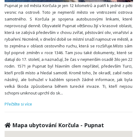
Pupnat je od města Korčula je jen 12 kilometrů a patří k jedné z pěti
vesnic na ostrově. Toto je nejmenší město ve vnitrozemí ostrova
samotného. S Korčula je spojena autobusovými linkami, které
neprovozují denně. Obyvatelé Pupnat většinou žijí v krasové oblasti,
která se zabývá především v chovu zvířat, pěstování oliv, vinařství a
rybaření. Nicméně, v dnešní době se místní snaží najmout ve městě, a
to zejména v oblasti cestovního ruchu, která se rozšiřuje.Místo sám
byl poprvé zmíněn v roce 1346. Tam jsou také dokumenty, které se
datují do 17. století, a naznačují, že čas v nejmenším osadě žilo jen 22
rodin. 1571 je Pupnat byl hlavním cílem nepřátel, především Turci,
kteří prošli místo a hledal samotě. Kromě toho, že okradl, zabil nebo
násilný, ale bohužel v každém spisech žádné informace, jak byla
velká škoda způsobena během turecké invaze. Ti, kteří nejsou
schopni uniknout uprchl do sk
...
Přečtěte si více
Mapa ubytování Korčula - Pupnat