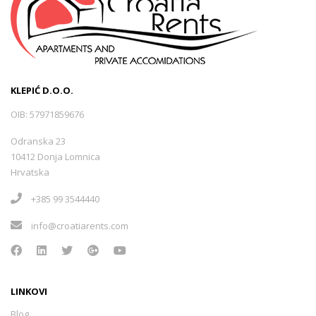
KLEPIĆ D.O.O.
OIB: 57971859676
Odranska 23
10412 Donja Lomnica
Hrvatska
+385 99 3544440
info@croatiarents.com
LINKOVI
Blog