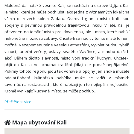
Malebná dalmatské vesnice Kali, se nachází na ostrově Ugljan. Kali
je místo, které se může pochlubit jako jedna z významných lokalit na
všech ostrovech kolem Zadaru. Ostrov Ugljan a místo Kali, jsou
spojeny s pevninou pravidelnou trajektovou linkou. V létě, Kali je
převeden na ideální místo pro dovolenou, ale i místo, které nabízí
nekonečné možnosti zábavy. Chcete-li se nudit v tomto místě to není
možné. Nezapomenutelné veselou atmosféru, vyvolat budou rybáři
v noci, taneční večery, oslavy svatého Vavřince, a mnoho dalších
akcí. Během těchto slavností, místo voní tradiční kuchyni. Chcete-li
přijít do Kali a ne ochutnat tradiční jídla,to je prostě nepřijatelné.
Pokrmy tohoto regionu jsou tak voňavé a opojný jen zřídka mužete
odolat.Bohatá kulinářska nabídka muže se vidět v místních
tavernách a restauracích, které nabízejí jen to nejlepší z nejlepšího.
Kromě vynikající kuchyně, místo, se může pochlub
...
Přečtěte si více
Mapa ubytování Kali