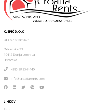
KLEPIĆ D.O.O.
OIB: 57971859676
Odranska 23
10412 Donja Lomnica
Hrvatska
+385 99 3544440
info@croatiarents.com
LINKOVI
Blog