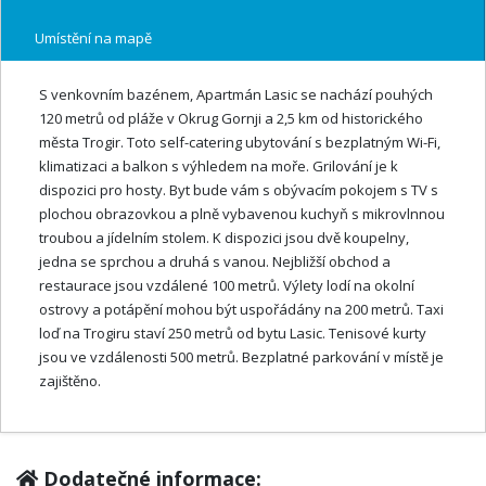
Umístění na mapě
S venkovním bazénem, ​​Apartmán Lasic se nachází pouhých
120 metrů od pláže v Okrug Gornji a 2,5 km od historického
města Trogir. Toto self-catering ubytování s bezplatným Wi-Fi,
klimatizaci a balkon s výhledem na moře. Grilování je k
dispozici pro hosty. Byt bude vám s obývacím pokojem s TV s
plochou obrazovkou a plně vybavenou kuchyň s mikrovlnnou
troubou a jídelním stolem. K dispozici jsou dvě koupelny,
jedna se sprchou a druhá s vanou. Nejbližší obchod a
restaurace jsou vzdálené 100 metrů. Výlety lodí na okolní
ostrovy a potápění mohou být uspořádány na 200 metrů. Taxi
loď na Trogiru staví 250 metrů od bytu Lasic. Tenisové kurty
jsou ve vzdálenosti 500 metrů. Bezplatné parkování v místě je
zajištěno.
Dodatečné informace: