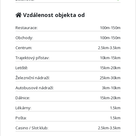
Vzdálenost objekta od
Restaurace:
100m-150m
Obchody:
100m-150m
Centrum:
2.5km-3.5km
Trajektový přístav:
10km-15km
Letiště:
15km-20km
Železniční nádraží:
25km-30km
Autobusové nádraží:
3km-10km
Dálnice:
15km-20km
Lékárny:
1.5km
Pošta:
1.5km
Casino / Slot klub:
2.5km-3.5km