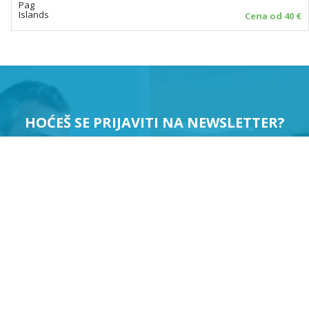
Pag
Islands
Cena od 40 €
HOĆEŠ SE PRIJAVITI NA NEWSLETTER?
PRIJAVI ME
Suglasan sam da se moji podaci koriste u svrhu slanja
newslettera.