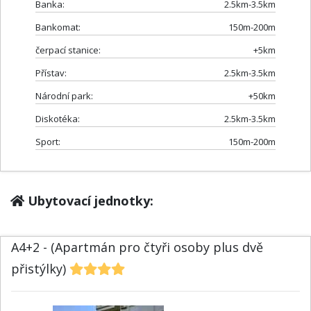
Banka:
2.5km-3.5km
Bankomat:
150m-200m
čerpací stanice:
+5km
Přístav:
2.5km-3.5km
Národní park:
+50km
Diskotéka:
2.5km-3.5km
Sport:
150m-200m
Ubytovací jednotky:
A4+2 - (Apartmán pro čtyři osoby plus dvě
přistýlky)