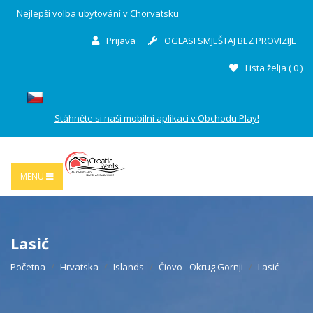
Nejlepší volba ubytování v Chorvatsku
Prijava
OGLASI SMJEŠTAJ BEZ PROVIZIJE
Lista želja (
0
)
Stáhněte si naši mobilní aplikaci v Obchodu Play!
MENU
Lasić
Početna
Hrvatska
Islands
Čiovo - Okrug Gornji
Lasić