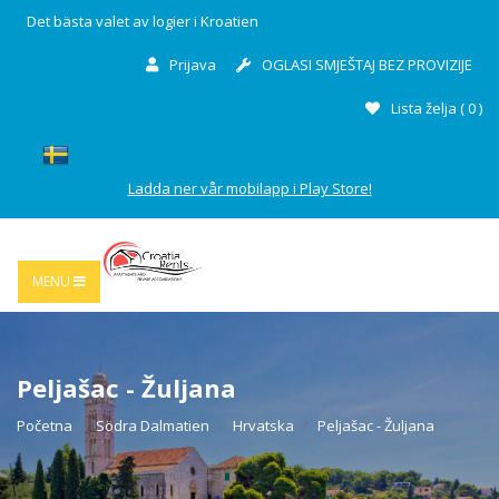
Det bästa valet av logier i Kroatien
Prijava
OGLASI SMJEŠTAJ BEZ PROVIZIJE
Lista želja (
0
)
Ladda ner vår mobilapp i Play Store!
MENU
Peljašac - Žuljana
Početna
Södra Dalmatien
Hrvatska
Peljašac - Žuljana