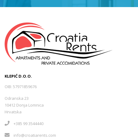
KLEPIĆ D.O.O.
OIB: 57971859676
Odranska 23
10412 Donja Lomnica
Hrvatska
+385 99 3544440
info@croatiarents.com