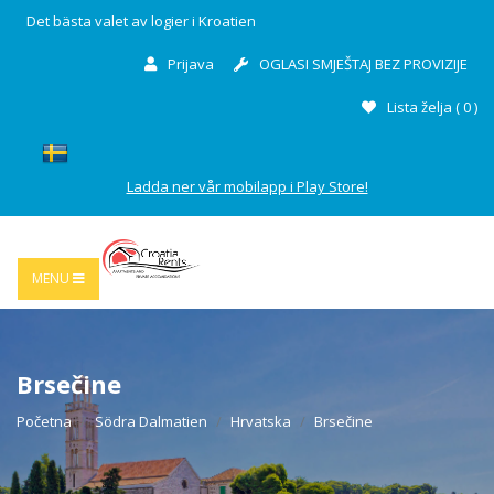
Det bästa valet av logier i Kroatien
Prijava
OGLASI SMJEŠTAJ BEZ PROVIZIJE
Lista želja (
0
)
Ladda ner vår mobilapp i Play Store!
MENU
Brsečine
Početna
Södra Dalmatien
Hrvatska
Brsečine