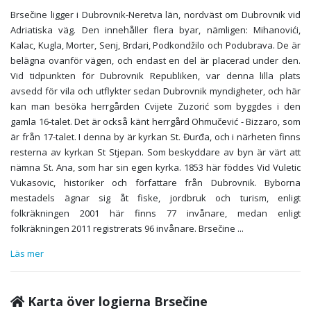
Brsečine ligger i Dubrovnik-Neretva län, nordväst om Dubrovnik vid
Adriatiska väg. Den innehåller flera byar, nämligen: Mihanovići,
Kalac, Kugla, Morter, Senj, Brdari, Podkondžilo och Podubrava. De är
belägna ovanför vägen, och endast en del är placerad under den.
Vid tidpunkten för Dubrovnik Republiken, var denna lilla plats
avsedd för vila och utflykter sedan Dubrovnik myndigheter, och här
kan man besöka herrgården Cvijete Zuzorić som byggdes i den
gamla 16-talet. Det är också känt herrgård Ohmučević - Bizzaro, som
är från 17-talet. I denna by är kyrkan St. Đurđa, och i närheten finns
resterna av kyrkan St Stjepan. Som beskyddare av byn är värt att
nämna St. Ana, som har sin egen kyrka. 1853 här föddes Vid Vuletic
Vukasovic, historiker och författare från Dubrovnik. Byborna
mestadels ägnar sig åt fiske, jordbruk och turism, enligt
folkräkningen 2001 här finns 77 invånare, medan enligt
folkräkningen 2011 registrerats 96 invånare. Brsečine
...
Läs mer
Karta över logierna Brsečine