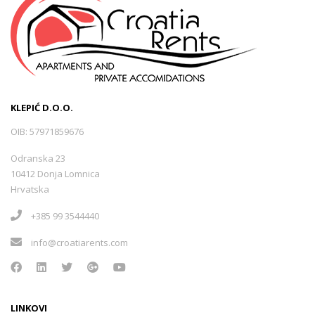
KLEPIĆ D.O.O.
OIB: 57971859676
Odranska 23
10412 Donja Lomnica
Hrvatska
+385 99 3544440
info@croatiarents.com
LINKOVI