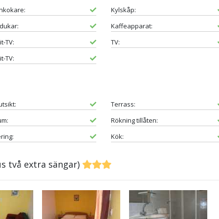
nkokare:
Kylskåp:
dukar:
Kaffeapparat:
it-TV:
TV:
it-TV:
tsikt:
Terrass:
um:
Rökning tillåten:
ring:
Kök:
s två extra sängar)