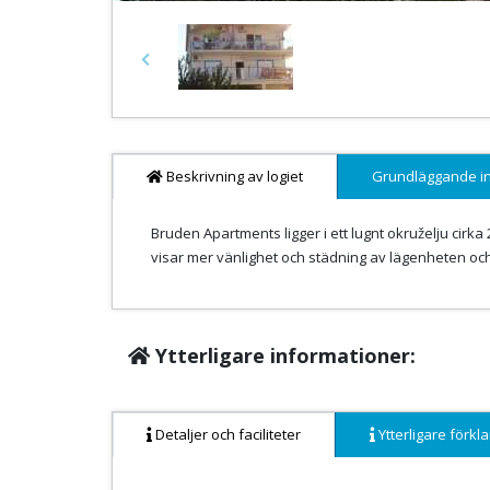
Previous
Beskrivning av logiet
Grundläggande i
Bruden Apartments ligger i ett lugnt okruželju cirk
visar mer vänlighet och städning av lägenheten oc
Ytterligare informationer:
Detaljer och faciliteter
Ytterligare förkla