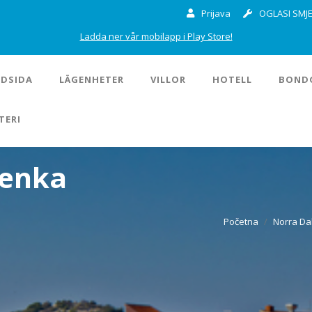
Prijava
OGLASI SMJE
Ladda ner vår mobilapp i Play Store!
DSIDA
LÄGENHETER
VILLOR
HOTELL
BOND
TERI
denka
Početna
Norra Da