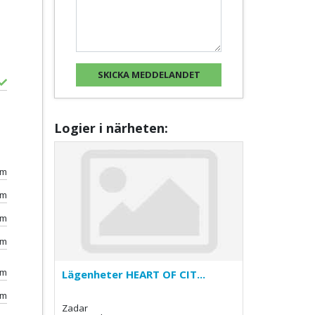
Logier i närheten:
0m
km
0m
0m
0m
Lägenheter HEART OF CIT...
0m
Zadar