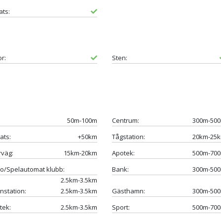
ats:
or:
Sten:
50m-100m
Centrum:
300m-50
ats:
+50km
Tågstation:
20km-25
väg:
15km-20km
Apotek:
500m-70
o/Spelautomat klubb:
Bank:
300m-50
2.5km-3.5km
nstation:
2.5km-3.5km
Gästhamn:
300m-50
tek:
2.5km-3.5km
Sport:
500m-70