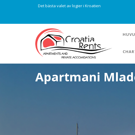
Det bästa valet av logier i Kroatien
HUVU
CHAR
Apartmani Mla