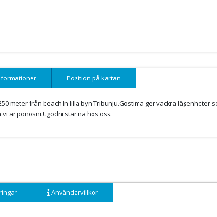
nformationer
Position på kartan
a 250 meter från beach.In lilla byn Tribunju.Gostima ger vackra lägenheter 
h vi är ponosni.Ugodni stanna hos oss.
ringar
Användarvillkor