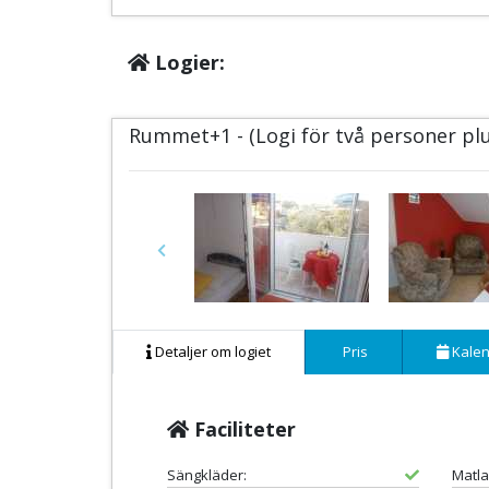
Logier:
Rummet+1 - (Logi för två personer pl
Previous
Detaljer om logiet
Pris
Kalen
Faciliteter
Sängkläder:
Matla