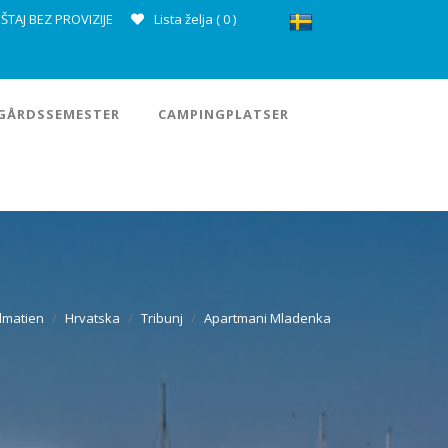
ŠTAJ BEZ PROVIZIJE
Lista želja (
0
)
GÅRDSSEMESTER
CAMPINGPLATSER
lmatien
Hrvatska
Tribunj
Apartmani Mladenka