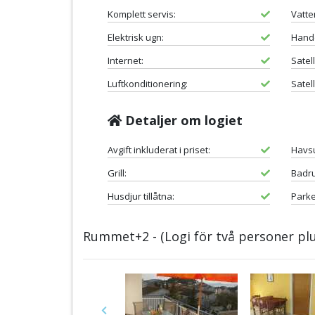
Komplett servis:
Vatte
Elektrisk ugn:
Hand
Internet:
Satell
Luftkonditionering:
Satell
Detaljer om logiet
Avgift inkluderat i priset:
Havsu
Grill:
Badr
Husdjur tillåtna:
Parke
Rummet+2 - (Logi för två personer plu