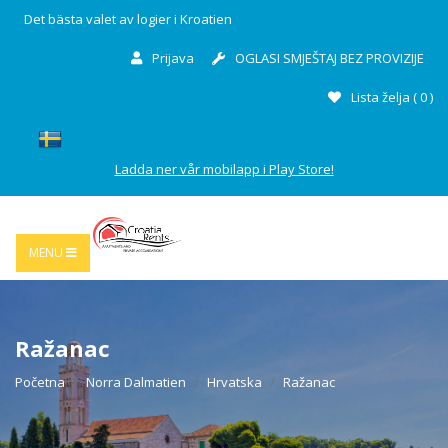
Det bästa valet av logier i Kroatien
Prijava
OGLASI SMJEŠTAJ BEZ PROVIZIJE
Lista želja (
0
)
Ladda ner vår mobilapp i Play Store!
MENU
Ražanac
Početna
Norra Dalmatien
Hrvatska
Ražanac