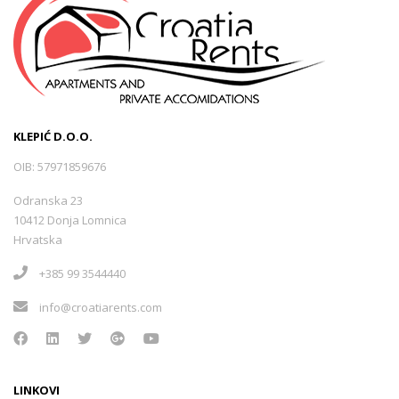
KLEPIĆ D.O.O.
OIB: 57971859676
Odranska 23
10412 Donja Lomnica
Hrvatska
+385 99 3544440
info@croatiarents.com
LINKOVI