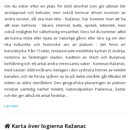
Om du söker efter en plats för dold skönhet som gör attman blir
avslappnad och bekväm, men också berövar driven invasion av
andra turister, då ska man titta - Ražanac. Där kommer man att ha
allt man behöver - läkare, internet, butik, apotek, bibliotek, men
också möjlighet för välbehövlig ensamhet. Dess tid du kommer alltid
att kunna möta eller njuta av naturliga gåvor eller lära sig om den
rika kulturella och historiska arv av platsen - det finns en
barockkyrka från 17-talet, restaurerade medeltida kyrkan St Andrija,
resterna av fästningen staden, tradition av Vlach och Bunjevac
befolkning och ett antal andra intressanta saker . Kommun Ražanac,
med nästan 3000 invånare, belägen i den sydöstra hörnet av Velebit
kanalen, och de första spåren av liv på detta område går tillbaka till
mitten av äldre stenåldern. Den geografiska placeringen av platsen
innebär samtidig närhet Velebit, nationalparken Paklenica, Zadar
och Nin ger alltså ett antal fördelar
...
Läs mer
Karta över logierna Ražanac