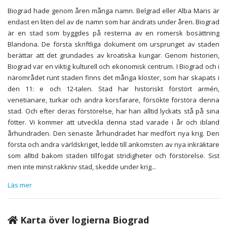
Biograd hade genom åren många namn. Belgrad eller Alba Maris är
endast en liten del av de namn som har ändrats under åren. Biograd
är en stad som byggdes på resterna av en romersk bosättning
Blandona. De första skriftliga dokument om ursprunget av staden
berättar att det grundades av kroatiska kungar. Genom historien,
Biograd var en viktig kulturell och ekonomisk centrum. I Biograd och i
närområdet runt staden finns det många kloster, som har skapats i
den 11: e och 12-talen. Stad har historiskt förstört armén,
venetianare, turkar och andra korsfarare, försökte förstöra denna
stad. Och efter deras förstörelse, har han alltid lyckats stå på sina
fötter. Vi kommer att utveckla denna stad varade i år och ibland
århundraden. Den senaste århundradet har medfört nya krig. Den
första och andra världskriget, ledde till ankomsten av nya inkräktare
som alltid bakom staden tillfogat stridigheter och förstörelse. Sist
men inte minst rakkniv stad, skedde under krig
...
Läs mer
Karta över logierna Biograd