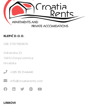
KLEPIĆ D.O.O.
OIB: 57971859676
Odranska 23
10412 Donja Lomnica
Hrvatska
+385 99 3544440
info@croatiarents.com
LINKOVI