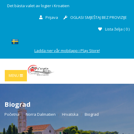
Det bästa valet av logier i Kroatien
Prijava
OGLASI SMJEŠTAJ BEZ PROVIZIJE
Lista želja (
0
)
Ladda ner vår mobilapp i Play Store!
MENU
Biograd
Početna
Norra Dalmatien
Hrvatska
Biograd