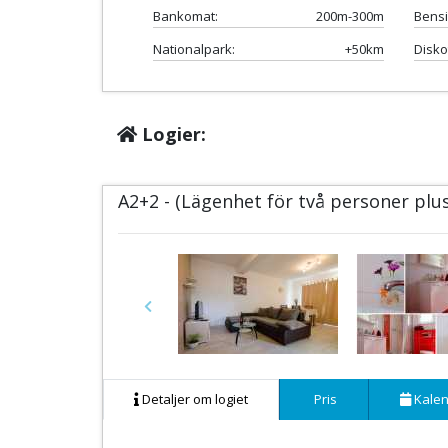
Bankomat:
200m-300m
Bensi
Nationalpark:
+50km
Disko
Logier:
A2+2 - (Lägenhet för två personer plu
Previous
Detaljer om logiet
Pris
Kalen