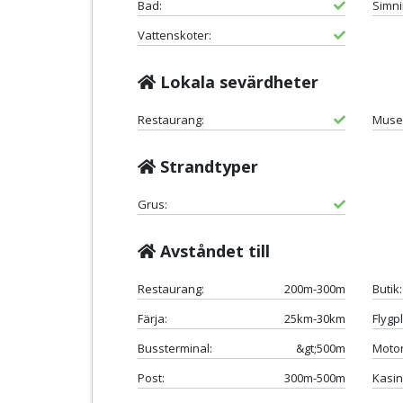
Bad:
Simni
Vattenskoter:
Lokala sevärdheter
Restaurang:
Muse
Strandtyper
Grus:
Avståndet till
Restaurang:
200m-300m
Butik:
Färja:
25km-30km
Flygpl
Bussterminal:
&gt;500m
Motor
Post:
300m-500m
Kasin