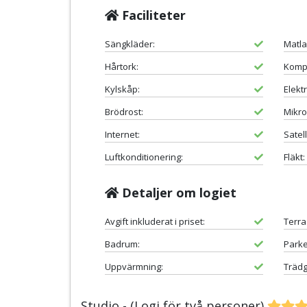
Faciliteter
Sängkläder:
Matla
Hårtork:
Kompl
Kylskåp:
Elekt
Brödrost:
Mikr
Internet:
Satell
Luftkonditionering:
Fläkt:
Detaljer om logiet
Avgift inkluderat i priset:
Terra
Badrum:
Parke
Uppvärmning:
Trädg
Studio - (Logi för två personer)