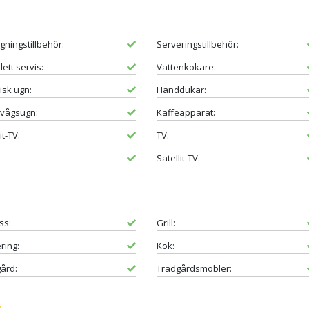
gningstillbehör:
Serveringstillbehör:
ett servis:
Vattenkokare:
risk ugn:
Handdukar:
ovågsugn:
Kaffeapparat:
it-TV:
TV:
Satellit-TV:
ss:
Grill:
ring:
Kök:
ård:
Trädgårdsmöbler: