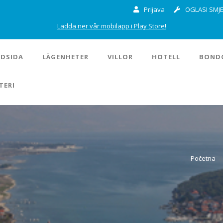
Prijava
OGLASI SMJE
Ladda ner vår mobilapp i Play Store!
DSIDA
LÄGENHETER
VILLOR
HOTELL
BOND
TERI
Početna