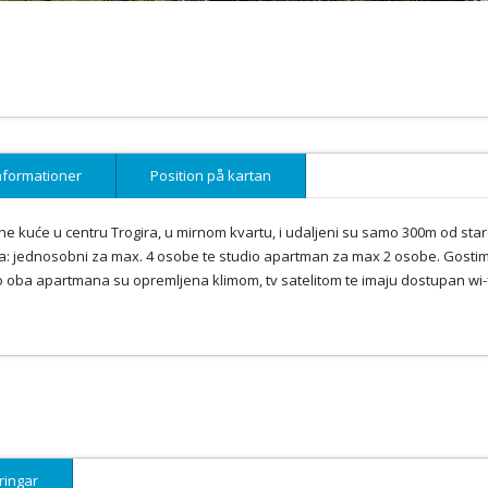
nformationer
Position på kartan
e kuće u centru Trogira, u mirnom kvartu, i udaljeni su samo 300m od sta
a: jednosobni za max. 4 osobe te studio apartman za max 2 osobe. Gosti
ako oba apartmana su opremljena klimom, tv satelitom te imaju dostupan wi-f
ringar