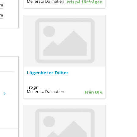
Mellersta Dalmatien
Pris på förfrågan
0m
km
Lägenheter Dilber
Trogir
Mellersta Dalmatien
Från 60 €
Next