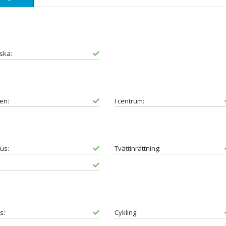
ska:
den:
I centrum:
us:
Tvättinrättning:
s:
Cykling: