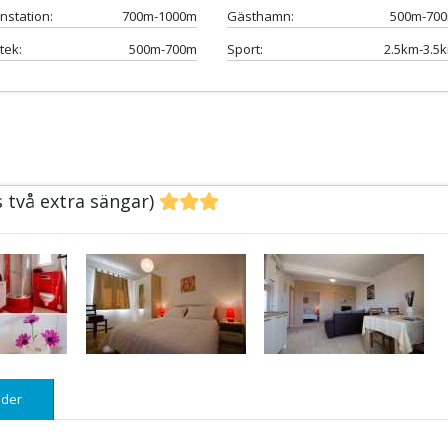
nstation:
700m-1000m
Gästhamn:
500m-70
tek:
500m-700m
Sport:
2.5km-3.5
s två extra sängar)
der