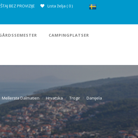
ŠTAJ BEZ PROVIZIJE
Lista želja (
0
)
GÅRDSSEMESTER
CAMPINGPLATSER
Mellersta Dalmatien
Hrvatska
Trogir
Danijela