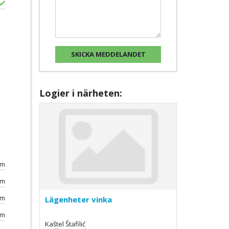
Logier i närheten:
0m
km
0m
Lägenheter vinka
0m
Kaštel Štafilić