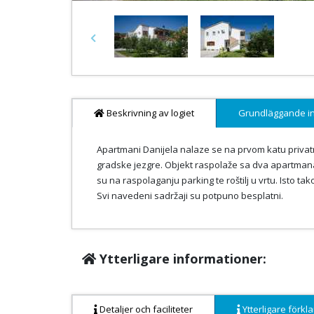
Previous
Beskrivning av logiet
Grundläggande i
Apartmani Danijela nalaze se na prvom katu privatn
gradske jezgre. Objekt raspolaže sa dva apartman
su na raspolaganju parking te roštilj u vrtu. Isto t
Svi navedeni sadržaji su potpuno besplatni.
Ytterligare informationer:
Detaljer och faciliteter
Ytterligare förkla