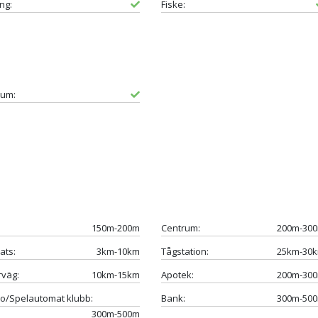
ng:
Fiske:
um:
150m-200m
Centrum:
200m-30
ats:
3km-10km
Tågstation:
25km-30
väg:
10km-15km
Apotek:
200m-30
o/Spelautomat klubb:
Bank:
300m-50
300m-500m