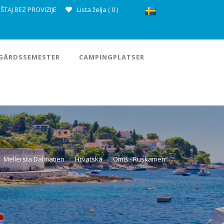
ŠTAJ BEZ PROVIZIJE
Lista želja (
0
)
GÅRDSSEMESTER
CAMPINGPLATSER
Mellersta Dalmatien
Hrvatska
Omiš - Ruskamen