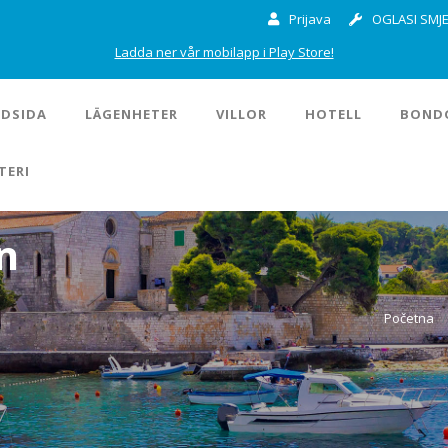
Prijava
OGLASI SMJE
Ladda ner vår mobilapp i Play Store!
DSIDA
LÄGENHETER
VILLOR
HOTELL
BOND
TERI
n
Početna