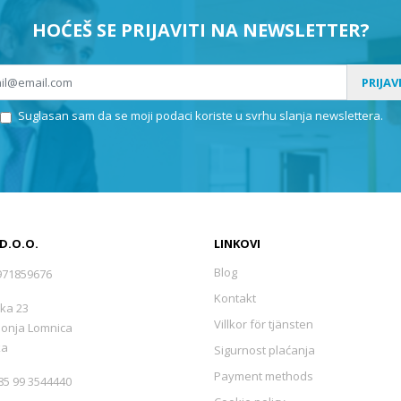
HOĆEŠ SE PRIJAVITI NA NEWSLETTER?
PRIJAV
Suglasan sam da se moji podaci koriste u svrhu slanja newslettera.
 D.O.O.
LINKOVI
Blog
971859676
Kontakt
ka 23
Villkor för tjänsten
Donja Lomnica
ka
Sigurnost plaćanja
Payment methods
5 99 3544440