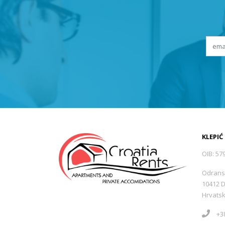
KLEPIĆ
OIB: 57
Odrans
10412 
Hrvats
+38