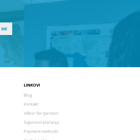
I ME
LINKOVI
Blog
Kontakt
Villkor för tjänsten
Sigurnost plaćanja
Payment methods