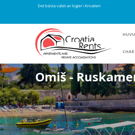
Det bästa valet av logier i Kroatien
HUVU
CHAR
Omiš - Ruskame