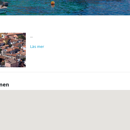
...
Läs mer
amen