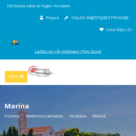
Det bästa valet av logier i Kroatien
Prijava
OGLASI SMJEŠTAJ BEZ PROVIZIJE
Lista želja (
0
)
Ladda ner vår mobilapp i Play Store!
MENU
Marina
Početna
Mellersta Dalmatien
Hrvatska
Marina