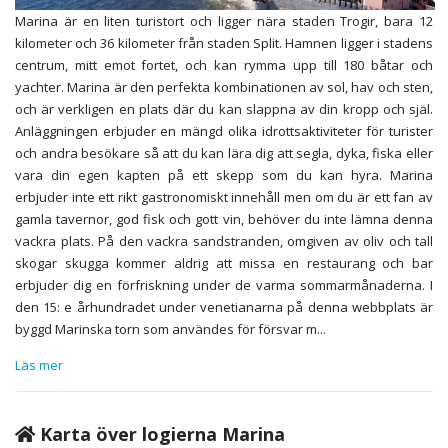
Marina är en liten turistort och ligger nära staden Trogir, bara 12
kilometer och 36 kilometer från staden Split. Hamnen ligger i stadens
centrum, mitt emot fortet, och kan rymma upp till 180 båtar och
yachter. Marina är den perfekta kombinationen av sol, hav och sten,
och är verkligen en plats där du kan slappna av din kropp och själ.
Anläggningen erbjuder en mängd olika idrottsaktiviteter för turister
och andra besökare så att du kan lära dig att segla, dyka, fiska eller
vara din egen kapten på ett skepp som du kan hyra. Marina
erbjuder inte ett rikt gastronomiskt innehåll men om du är ett fan av
gamla tavernor, god fisk och gott vin, behöver du inte lämna denna
vackra plats. På den vackra sandstranden, omgiven av oliv och tall
skogar skugga kommer aldrig att missa en restaurang och bar
erbjuder dig en förfriskning under de varma sommarmånaderna. I
den 15: e århundradet under venetianarna på denna webbplats är
byggd Marinska torn som användes för försvar m
...
Läs mer
Karta över logierna Marina