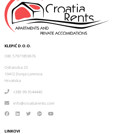
KLEPIĆ D.O.O.
OIB: 57971859676
Odranska 23
10412 Donja Lomnica
Hrvatska
+385 99 3544440
info@croatiarents.com
LINKOVI