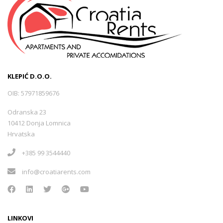
KLEPIĆ D.O.O.
OIB: 57971859676
Odranska 23
10412 Donja Lomnica
Hrvatska
+385 99 3544440
info@croatiarents.com
LINKOVI