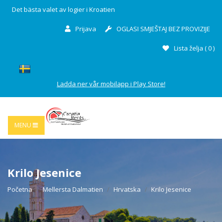
Det bästa valet av logier i Kroatien
Prijava
OGLASI SMJEŠTAJ BEZ PROVIZIJE
Lista želja (
0
)
Ladda ner vår mobilapp i Play Store!
MENU
Krilo Jesenice
Početna
Mellersta Dalmatien
Hrvatska
Krilo Jesenice