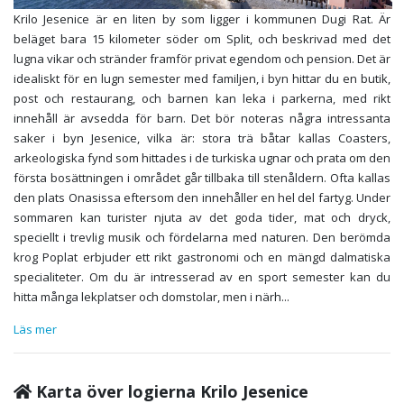
Krilo Jesenice är en liten by som ligger i kommunen Dugi Rat. Är
beläget bara 15 kilometer söder om Split, och beskrivad med det
lugna vikar och stränder framför privat egendom och pension. Det är
idealiskt för en lugn semester med familjen, i byn hittar du en butik,
post och restaurang, och barnen kan leka i parkerna, med rikt
innehåll är avsedda för barn. Det bör noteras några intressanta
saker i byn Jesenice, vilka är: stora trä båtar kallas Coasters,
arkeologiska fynd som hittades i de turkiska ugnar och prata om den
första bosättningen i området går tillbaka till stenåldern. Ofta kallas
den plats Onasissa eftersom den innehåller en hel del fartyg. Under
sommaren kan turister njuta av det goda tider, mat och dryck,
speciellt i trevlig musik och fördelarna med naturen. Den berömda
krog Poplat erbjuder ett rikt gastronomi och en mängd dalmatiska
specialiteter. Om du är intresserad av en sport semester kan du
hitta många lekplatser och domstolar, men i närh
...
Läs mer
Karta över logierna Krilo Jesenice