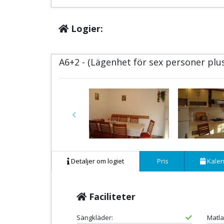
Logier:
A6+2 - (Lägenhet för sex personer plu
Previous
Detaljer om logiet
Pris
Kalen
Faciliteter
Sängkläder:
Matla