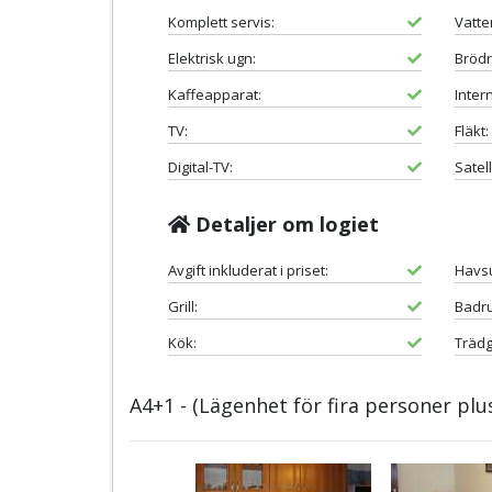
Komplett servis:
Vatte
Elektrisk ugn:
Brödr
Kaffeapparat:
Intern
TV:
Fläkt:
Digital-TV:
Satell
Detaljer om logiet
Avgift inkluderat i priset:
Havsu
Grill:
Badr
Kök:
Trädg
A4+1 - (Lägenhet för fira personer plu