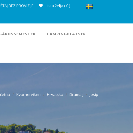
ŠTAJ BEZ PROVIZIJE
Lista želja (
0
)
GÅRDSSEMESTER
CAMPINGPLATSER
četna
Kvarnerviken
Hrvatska
Dramalj
Josip