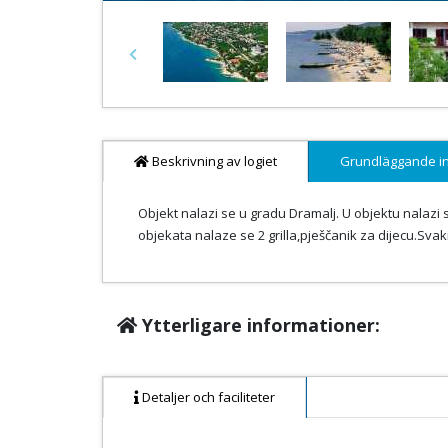
Previous
Beskrivning av logiet
Grundläggande i
Objekt nalazi se u gradu Dramalj. U objektu nalazi 
objekata nalaze se 2 grilla,pješčanik za dijecu.Sv
Ytterligare informationer:
Detaljer och faciliteter