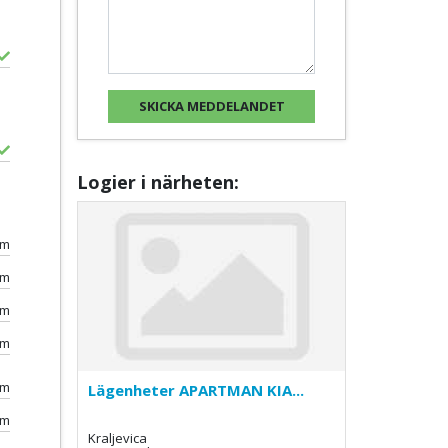
Logier i närheten:
0m
km
km
km
km
Lägenheter APARTMAN KIA...
0m
Kraljevica