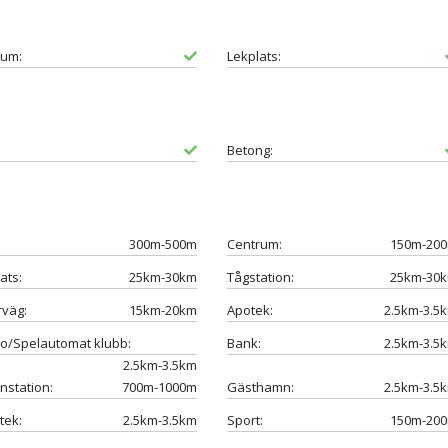
um:
Lekplats:
Betong:
300m-500m
Centrum:
150m-20
ats:
25km-30km
Tågstation:
25km-30
väg:
15km-20km
Apotek:
2.5km-3.5
o/Spelautomat klubb:
Bank:
2.5km-3.5
2.5km-3.5km
nstation:
700m-1000m
Gästhamn:
2.5km-3.5
tek:
2.5km-3.5km
Sport:
150m-20