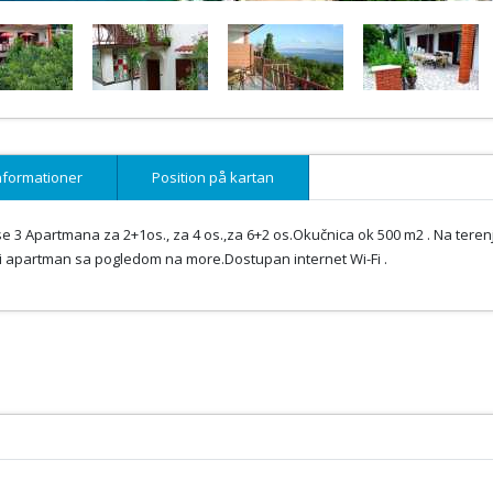
nformationer
Position på kartan
se 3 Apartmana za 2+1os., za 4 os.,za 6+2 os.Okučnica ok 500 m2 . Na teren
aki apartman sa pogledom na more.Dostupan internet Wi-Fi .