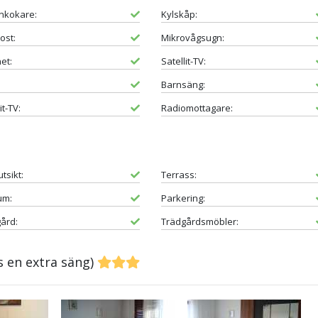
nkokare:
Kylskåp:
ost:
Mikrovågsugn:
et:
Satellit-TV:
Barnsäng:
it-TV:
Radiomottagare:
tsikt:
Terrass:
um:
Parkering:
ård:
Trädgårdsmöbler:
s en extra säng)