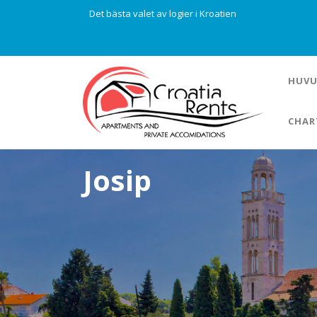
Det bästa valet av logier i Kroatien
HUVU
CHAR
Josip